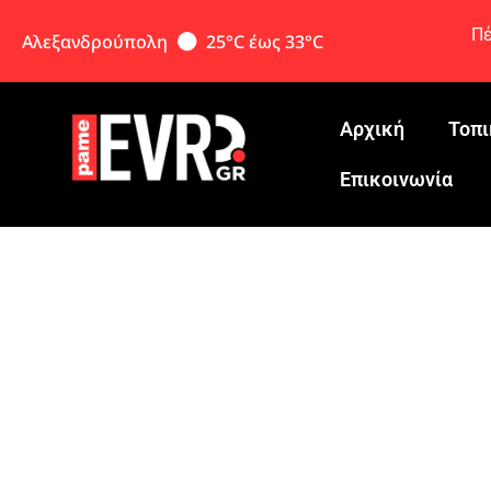
Πέ
Αλεξανδρούπολη
25°C έως 33°C
Αρχική
Τοπι
Eπικοινωνία