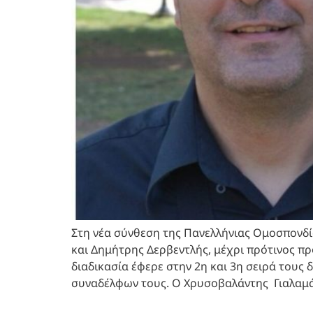
Στη νέα σύνθεση της Πανελλήνιας Ομοσπονδί
και Δημήτρης Δερβεντλής, μέχρι πρότινος π
διαδικασία έφερε στην 2η και 3η σειρά τους
συναδέλφων τους. Ο Χρυσοβαλάντης Γιαλαμά