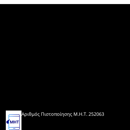
Αριθμός Πιστοποίησης Μ.Η.Τ. 252063