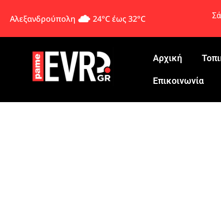
Σά
Αλεξανδρούπολη
24°C έως 32°C
Αρχική
Τοπι
Eπικοινωνία