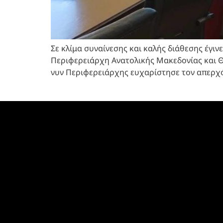
Σε κλίμα συναίνεσης και καλής διάθεσης έγι
Περιφερειάρχη Ανατολικής Μακεδονίας και Θ
νυν Περιφερειάρχης ευχαρίστησε τον απερχόμ