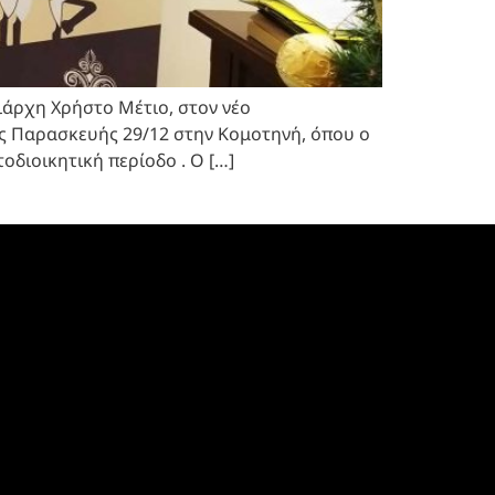
ιάρχη Χρήστο Μέτιο, στον νέο
ης Παρασκευής 29/12 στην Κομοτηνή, όπου ο
οδιοικητική περίοδο . Ο […]