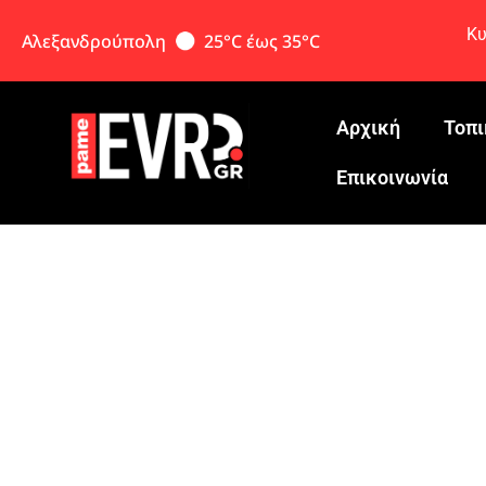
Κυ
Αλεξανδρούπολη
25°C έως 35°C
Αρχική
Τοπι
Eπικοινωνία