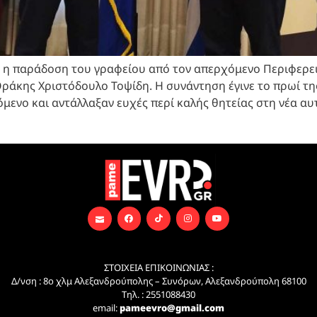
νε η παράδοση του γραφείου από τον απερχόμενο Περιφερε
ράκης Χριστόδουλο Τοψίδη. Η συνάντηση έγινε το πρωί τ
ενο και αντάλλαξαν ευχές περί καλής θητείας στη νέα αυτ
ΣΤΟΙΧΕΙΑ ΕΠΙΚΟΙΝΩΝΙΑΣ :
Δ/νση : 8ο χλμ Αλεξανδρούπολης – Συνόρων, Αλεξανδρούπολη 68100
Τηλ. : 2551088430
email:
pameevro@gmail.com