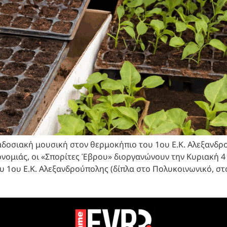
δοσιακή μουσική στον θερμοκήπιο του 1ου Ε.Κ. Αλεξανδρ
ονομιάς, οι «Σπορίτες Έβρου» διοργανώνουν την Κυριακή 
 1ου Ε.Κ. Αλεξανδρούπολης (δίπλα στο Πολυκοινωνικό, στ