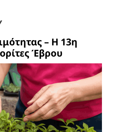
Υ
μότητας – Η 13η
ορίτες Έβρου