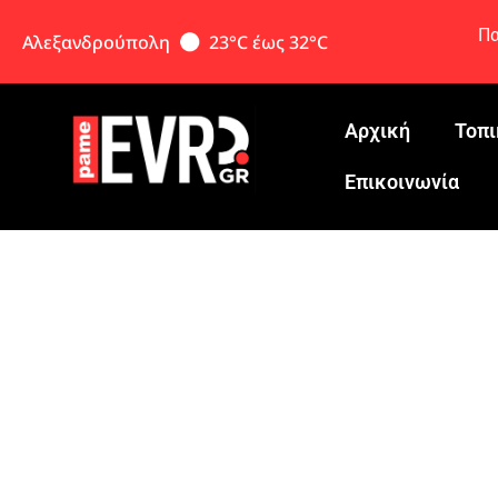
Πα
Αλεξανδρούπολη
23°C έως 32°C
Αρχική
Τοπι
Eπικοινωνία