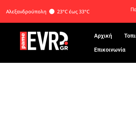
Πα
Αλεξανδρούπολη
23°C έως 33°C
Αρχική
Τοπι
Eπικοινωνία