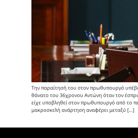
Την παραίτησή του στον πρωθυπουργό υπέβα
θάνατο του 36χρονου Αντώνη όταν τον έσπρω
είχε υποβληθεί στον πρωθυπουργό από το πε
μακροσκελή ανάρτηση αναφέρει μεταξύ […]