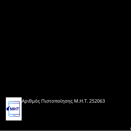
Αριθμός Πιστοποίησης Μ.Η.Τ. 252063