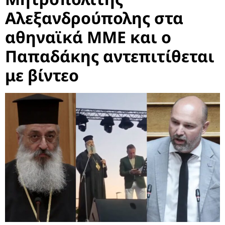
Αλεξανδρούπολης στα
αθηναϊκά ΜΜΕ και ο
Παπαδάκης αντεπιτίθεται
με βίντεο