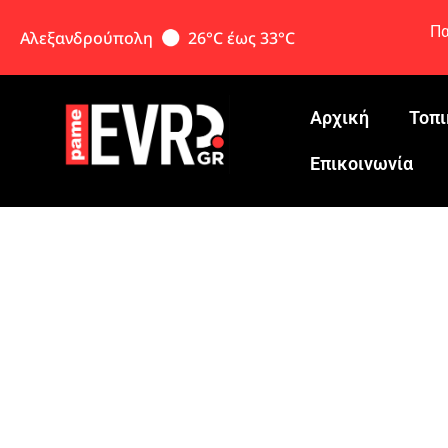
Πα
Αλεξανδρούπολη
26°C έως 33°C
Αρχική
Τοπι
Eπικοινωνία