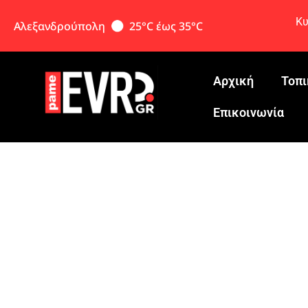
Κυ
Αλεξανδρούπολη
25°C έως 35°C
Αρχική
Τοπι
Eπικοινωνία