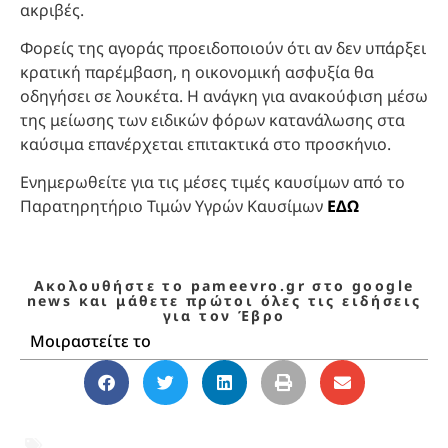
ακριβές.
Φορείς της αγοράς προειδοποιούν ότι αν δεν υπάρξει
κρατική παρέμβαση, η οικονομική ασφυξία θα
οδηγήσει σε λουκέτα. Η ανάγκη για ανακούφιση μέσω
της μείωσης των ειδικών φόρων κατανάλωσης στα
καύσιμα επανέρχεται επιτακτικά στο προσκήνιο.
Ενημερωθείτε για τις μέσες τιμές καυσίμων από το
Παρατηρητήριο Τιμών Υγρών Καυσίμων
ΕΔΩ
Ακολουθήστε το pameevro.gr στο google
news και μάθετε πρώτοι όλες τις ειδήσεις
για τον Έβρο
Μοιραστείτε το
DIESEL
,
Ακρίβεια
,
Αλεξανδρούπολη
,
Έβρος
,
Καύσιμα
,
Πρατήρια υγρών καυσίμων
,