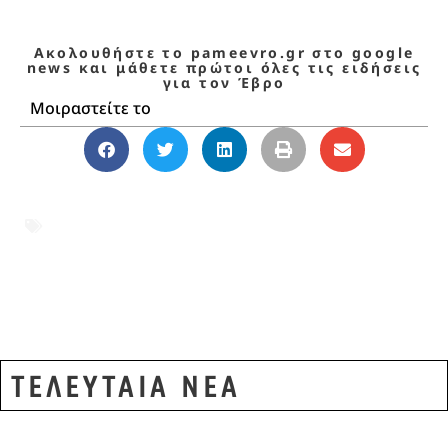
Ακολουθήστε το pameevro.gr στο google
news και μάθετε πρώτοι όλες τις ειδήσεις
για τον Έβρο
Μοιραστείτε το
Kurban Bayramı
,
Αλεξανδρούπολη
,
Έβρος
,
Έβρος ειδήσεις
,
Ελληνοτουρκικά Σύνορα
,
Κουρμπάν Μπαϊράμ
,
Τούρκοι τουρίστες
,
Τούρκοι τουρίστες Αλεξανδρούπολη
ΤΕΛΕΥΤΑΙΑ ΝΕΑ