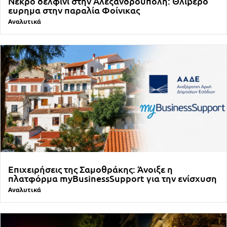
Νεκρό δελφίνι στην Αλεξανδρούπολη: Θλιβερό
ευρημα στην παραλία Φοίνικας
Αναλυτικά
Επιχειρήσεις της Σαμοθράκης: Άνοιξε η
πλατφόρμα myBusinessSupport για την ενίσχυση
Αναλυτικά