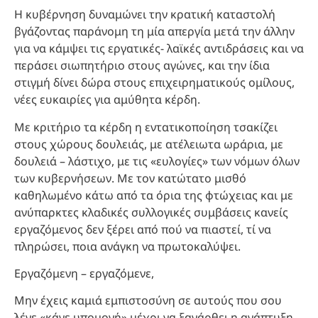
Η κυβέρνηση δυναμώνει την κρατική καταστολή
βγάζοντας παράνομη τη μία απεργία μετά την άλλην
για να κάμψει τις εργατικές- λαϊκές αντιδράσεις και να
περάσει σιωπητήριο στους αγώνες, και την ίδια
στιγμή δίνει δώρα στους επιχειρηματικούς ομίλους,
νέες ευκαιρίες για αμύθητα κέρδη.
Με κριτήριο τα κέρδη η εντατικοποίηση τσακίζει
στους χώρους δουλειάς, με ατέλειωτα ωράρια, με
δουλειά – λάστιχο, με τις «ευλογίες» των νόμων όλων
των κυβερνήσεων. Με τον κατώτατο μισθό
καθηλωμένο κάτω από τα όρια της φτώχειας και με
ανύπαρκτες κλαδικές συλλογικές συμβάσεις κανείς
εργαζόμενος δεν ξέρει από πού να πιαστεί, τί να
πληρώσει, ποια ανάγκη να πρωτοκαλύψει.
Εργαζόμενη – εργαζόμενε,
Μην έχεις καμιά εμπιστοσύνη σε αυτούς που σου
λένε «κάνε υπομονή» μέχρι να ξανάρθει η ανάπτυξη.