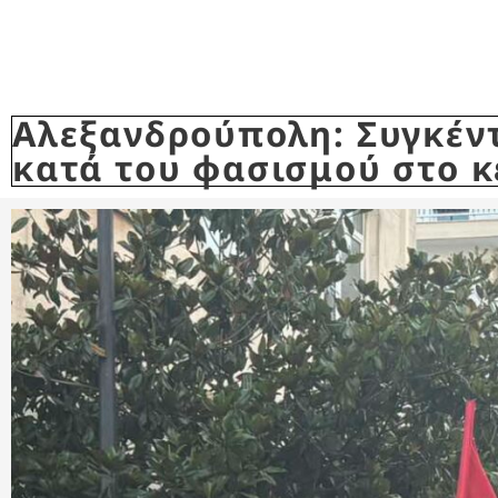
Αλεξανδρούπολη: Συγκέντ
κατά του φασισμού στο κ