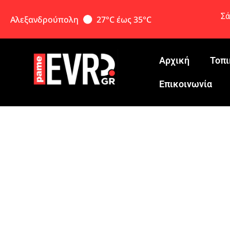
Σά
Αλεξανδρούπολη
27°C έως 35°C
Αρχική
Τοπι
Eπικοινωνία