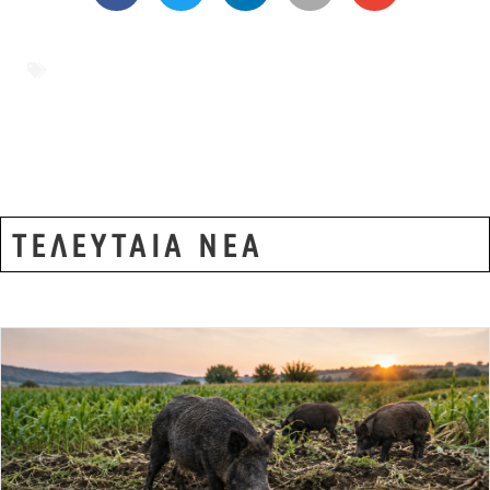
Αδριανούπολη
,
Αιγαίο
,
απάντηση ΥΠΕΘΑ
,
Άρδας
,
Γαλάζια Πατρίδα
,
Γιασάρ Γκιουλέρ
,
Έβρος
,
ελληνοτουρκικά
,
Ένοπλες
Δυνάμεις
ΤΕΛΕΥΤΑΙΑ ΝΕΑ