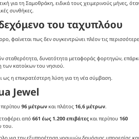
ική για τη Σαμοθράκη, ειδικά τους χειμερινούς μήνες, ότα
ικές συνθήκες.
νδεχόμενο του ταχυπλόου
ήγορο, φαίνεται πως δεν συγκεντρώνει πλέον τις περισσότερ
ούν σταθερότητα, δυνατότητα μεταφοράς φορτηγών, επάρκ
η των κατοίκων του νησιού.
ι ως η επικρατέστερη λύση για τη νέα σύμβαση.
ua Jewel
ς περίπου
96 μέτρων
και πλάτος
16,6 μέτρων
.
μεταφέρει από
661 έως 1.200 επιβάτες
και περίπου
160
 του.
ληλο για την εξυπηρέτηση γραμμών δημόσιας υπηρεσίας κα