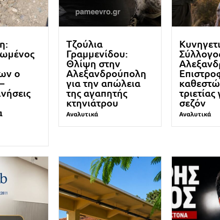
η:
Τζούλια
Κυνηγετ
ωμένος
Γραμμενίδου:
Σύλλογο
Θλίψη στην
Αλεξανδ
ων ο
Αλεξανδρούπολη
Επιστρο
–
για την απώλεια
καθεστώ
ινήσεις
της αγαπητής
τριετίας 
κτηνιάτρου
σεζόν
α
Αναλυτικά
Αναλυτικά