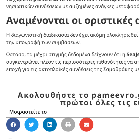
νησιωτικών συνδέσεων με αυξημένες ανάγκες μεταφορά
Αναμένονται οι οριστικές
Η διαγωνιστική διαδικασία δεν έχει ακόμη ολοκληρωθεί 
την υπογραφή των συμβάσεων.
Ωστόσο, τα μέχρι στιγμής δεδομένα δείχνουν ότι η
SeaJ
συγκεντρώνει πλέον τις περισσότερες πιθανότητες να απ
εποχή για τις ακτοπλοϊκές συνδέσεις της Σαμοθράκης μ
Ακολουθήστε το pameevro.g
πρώτοι όλες τις ε
Μοιραστείτε το
Aqua Jewel
,
SeaJets
,
Άγιος Ευστράτιος
,
ακτο