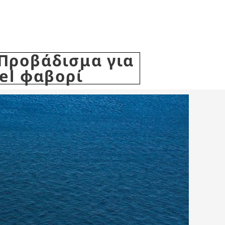
 Προβάδισμα για
el φαβορί