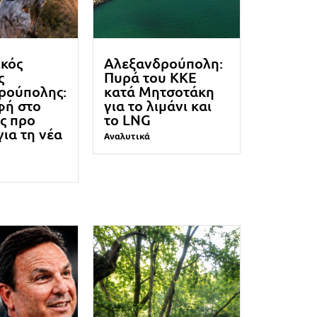
ικός
Αλεξανδρούπολη:
ς
Πυρά του ΚΚΕ
ρούπολης:
κατά Μητσοτάκη
φή στο
για το λιμάνι και
ς προ
το LNG
για τη νέα
Αναλυτικά