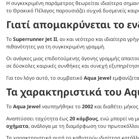
Η συγκεκριμένη παράμετρος θεωρείται ιδιαίτερα σημαντ
το Θρακικό Πέλαγος παρουσιάζει συχνά δυσμενείς καιρ
Γιατί απομακρύνεται το ε
Το
Superrunner Jet II
, αν και νεότερο και ιδιαίτερα γρ
πιθανότητες για τη συγκεκριμένη γραμμή.
Οι ανάγκες μιας επιδοτούμενης άγονης γραμμής απαιτ
σε δύσκολες καιρικές συνθήκες και συνεχή εξυπηρέτησ
Για τον λόγο αυτό, το συμβατικό
Aqua Jewel
εμφανίζετα
Τα χαρακτηριστικά του Aq
Το
Aqua Jewel
ναυπηγήθηκε το
2002
και διαθέτει μήκο
Αναπτύσσει ταχύτητα έως
20 κόμβους
, ενώ μπορεί να 
οχήματα
, ανάλογα με τη διαμόρφωση του πρωτοκόλλου
Τα χαρακτηριστικά αυτά το καθιστούν ιδιαίτερα κατάλ