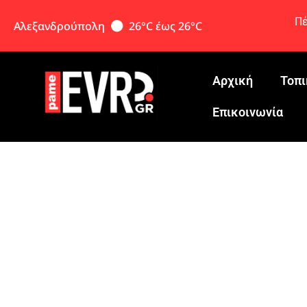
Πέ
Αλεξανδρούπολη
26°C έως 26°C
Αρχική
Τοπι
Eπικοινωνία