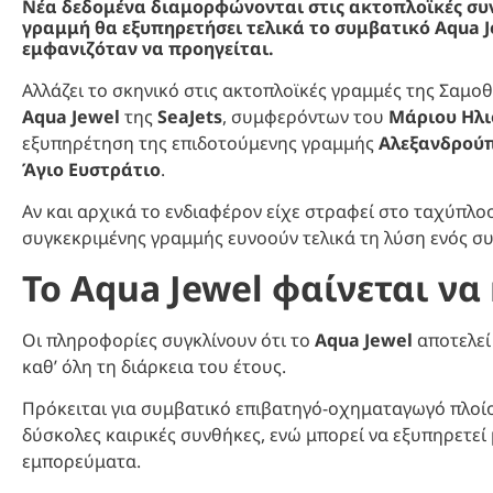
Νέα δεδομένα διαμορφώνονται στις ακτοπλοϊκές συν
γραμμή θα εξυπηρετήσει τελικά το συμβατικό Aqua J
εμφανιζόταν να προηγείται.
Αλλάζει το σκηνικό στις ακτοπλοϊκές γραμμές της Σαμοθ
Aqua Jewel
της
SeaJets
, συμφερόντων του
Μάριου Ηλ
εξυπηρέτηση της επιδοτούμενης γραμμής
Αλεξανδρούπ
Άγιο Ευστράτιο
.
Αν και αρχικά το ενδιαφέρον είχε στραφεί στο ταχύπλο
συγκεκριμένης γραμμής ευνοούν τελικά τη λύση ενός 
Το Aqua Jewel φαίνεται να
Οι πληροφορίες συγκλίνουν ότι το
Aqua Jewel
αποτελεί
καθ’ όλη τη διάρκεια του έτους.
Πρόκειται για συμβατικό επιβατηγό-οχηματαγωγό πλοίο
δύσκολες καιρικές συνθήκες, ενώ μπορεί να εξυπηρετεί
εμπορεύματα.