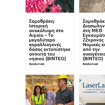
Σαμοθράκη:
Σαμοθράκ
Ιστορική
Διασωλην
ανακάλυψη στο
στη ΜΕΘ
Αιγαίο – Το
Εγκαυμάτ
μεγαλύτερο
22χρονος 
κοραλλιογενές
Νομικές κ
δάσος εντοπίστηκε
από την
ανοιχτά του
οικογένει
νησιού (ΒΙΝΤΕΟ)
(ΒΙΝΤΕΟ)
Αναλυτικά
Αναλυτικά