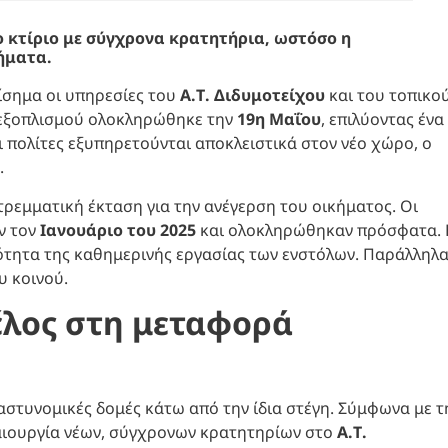
ο κτίριο με σύγχρονα κρατητήρια, ωστόσο η
ήματα.
πίσημα οι υπηρεσίες του
Α.Τ. Διδυμοτείχου
και του τοπικο
 εξοπλισμού ολοκληρώθηκε την
19η Μαΐου
, επιλύοντας ένα
ι πολίτες εξυπηρετούνται αποκλειστικά στον νέο χώρο, ο
.
εμματική έκταση για την ανέγερση του οικήματος. Οι
ν τον
Ιανουάριο του 2025
και ολοκληρώθηκαν πρόσφατα. 
τητα της καθημερινής εργασίας των ενστόλων. Παράλληλα
υ κοινού.
έλος στη μεταφορά
 αστυνομικές δομές κάτω από την ίδια στέγη. Σύμφωνα με τ
μιουργία νέων, σύγχρονων κρατητηρίων στο
Α.Τ.