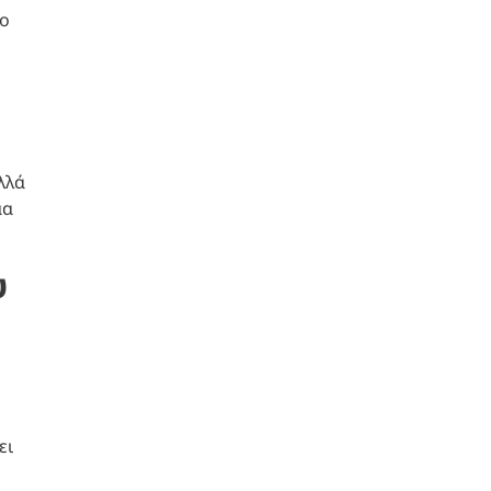
Το
λλά
μα
υ
ει