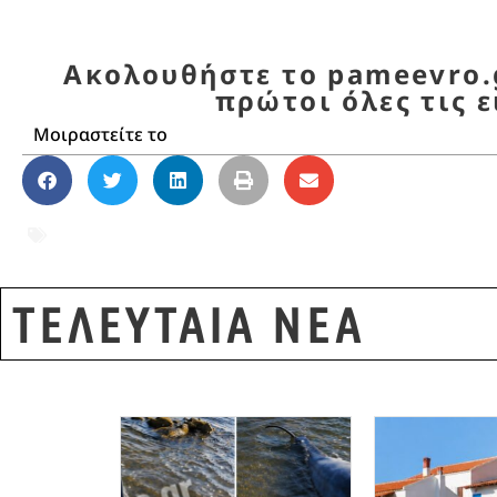
Ακολουθήστε το pameevro.g
πρώτοι όλες τις ε
Μοιραστείτε το
Α.Τ. Διδυμοτείχου
,
αστυνομία Έβρος
,
Αστυνο
Ηλίας Ακίδης
,
υποστελέχωση αστυνομίας
ΤΕΛΕΥΤΑΙΑ ΝΕΑ