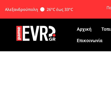
Πα
Αλεξανδρούπολη
26°C έως 33°C
Αρχική
Τοπι
Eπικοινωνία