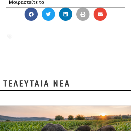
Μοιραστείτε το
άρθρο 42.7
,
ΓΙΩΡΓΟΣ ΑΥΤΙΑΣ
,
ΕΛΛΗΝΟΤΟΥΡΚΙΚΑ
,
ΕΥΡΩΠΑΪΚΟ
ΚΟΙΝΟΒΟΥΛΙΟ
,
περικοπή κονδυλίων
,
Τουρκία απειλές
ΤΕΛΕΥΤΑΙΑ ΝΕΑ