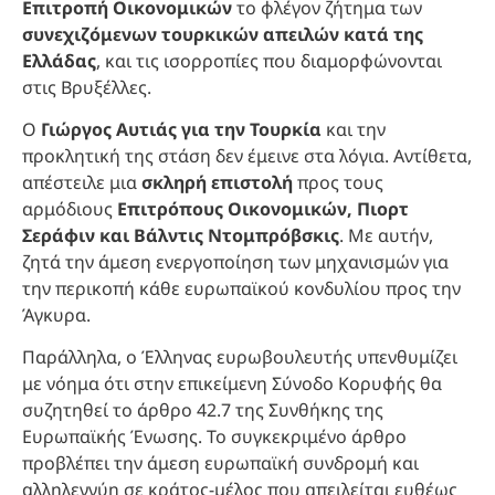
Επιτροπή Οικονομικών
το φλέγον ζήτημα των
συνεχιζόμενων τουρκικών απειλών κατά της
Ελλάδας
, και τις ισορροπίες που διαμορφώνονται
στις Βρυξέλλες.
Ο
Γιώργος Αυτιάς για την Τουρκία
και την
προκλητική της στάση δεν έμεινε στα λόγια. Αντίθετα,
απέστειλε μια
σκληρή επιστολή
προς τους
αρμόδιους
Επιτρόπους Οικονομικών, Πιορτ
Σεράφιν και Βάλντις Ντομπρόβσκις
. Με αυτήν,
ζητά την άμεση ενεργοποίηση των μηχανισμών για
την περικοπή κάθε ευρωπαϊκού κονδυλίου προς την
Άγκυρα.
Παράλληλα, ο Έλληνας ευρωβουλευτής υπενθυμίζει
με νόημα ότι στην επικείμενη Σύνοδο Κορυφής θα
συζητηθεί το άρθρο 42.7 της Συνθήκης της
Ευρωπαϊκής Ένωσης. Το συγκεκριμένο άρθρο
προβλέπει την άμεση ευρωπαϊκή συνδρομή και
αλληλεγγύη σε κράτος-μέλος που απειλείται ευθέως