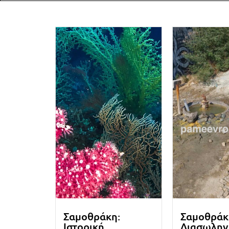
Σαμοθράκη:
Σαμοθράκ
Ιστορική
Διασωλην