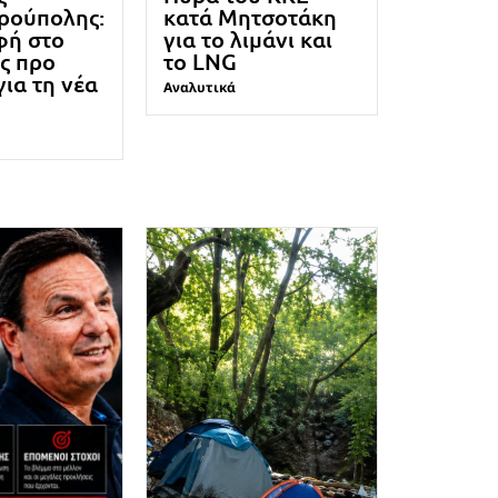
ρούπολης:
κατά Μητσοτάκη
φή στο
για το λιμάνι και
ς προ
το LNG
για τη νέα
Αναλυτικά