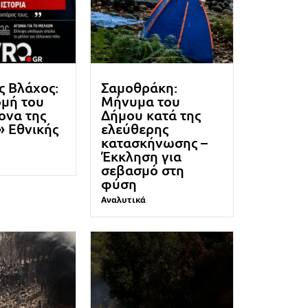
 Βλάχος:
Σαμοθράκη:
ομή του
Μήνυμα του
ονα της
Δήμου κατά της
» Εθνικής
ελεύθερης
κατασκήνωσης –
Έκκληση για
σεβασμό στη
φύση
Αναλυτικά