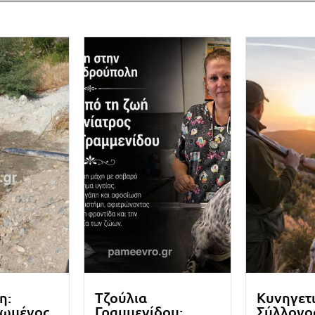
η:
Τζούλια
Κυνηγετ
ωμένος
Γραμμενίδου:
Σύλλογο