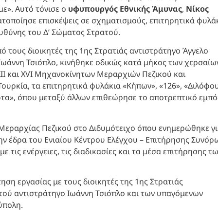
με». Αυτό τόνισε ο
υφυπουργός Εθνικής Άμυνας
,
Νίκος
ατοποίησε επισκέψεις σε σχηματισμούς, επιτηρητικά φυλά
υθύνης του Δ’ Σώματος Στρατού.
 τους διοικητές της 1ης Στρατιάς αντιστράτηγο Άγγελο
Ιωάννη Τσιόπλο, κινήθηκε οδικώς κατά μήκος των χερσαίω
II και XVI Μηχανοκίνητων Μεραρχιών Πεζικού και
Τουρκία, τα επιτηρητικά φυλάκια «Κήπων», «126», «Διλόφου
τα», όπου μεταξύ άλλων επιθεώρησε το αποτρεπτικό εμπό
 Μεραρχίας Πεζικού στο Διδυμότειχο όπου ενημερώθηκε γ
ην έδρα του Ενιαίου Κέντρου Ελέγχου – Επιτήρησης Συνόρ
 τις ενέργειες, τις διαδικασίες και τα μέσα επιτήρησης τ
η εργασίας με τους διοικητές της 1ης Στρατιάς
τού αντιστράτηγο Ιωάννη Τσιόπλο και των υπαγόμενων
ύπολη.