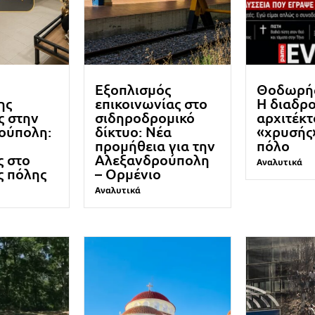
Εξοπλισμός
Θοδωρής
ης
επικοινωνίας στο
Η διαδρ
ς στην
σιδηροδρομικό
αρχιτέκτ
ούπολη:
δίκτυο: Νέα
«χρυσής
προμήθεια για την
πόλο
ς στο
Αλεξανδρούπολη
Αναλυτικά
ς πόλης
– Ορμένιο
Αναλυτικά