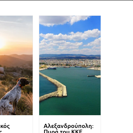
ικός
Αλεξανδρούπολη:
ς
Πυρά του ΚΚΕ