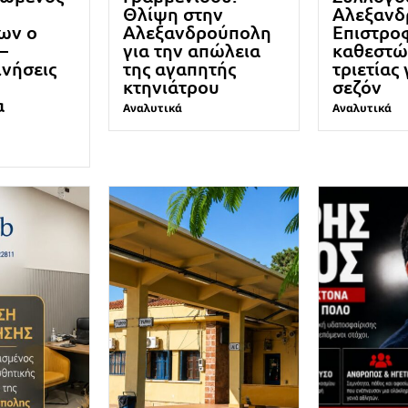
Θλίψη στην
Αλεξανδ
ων ο
Αλεξανδρούπολη
Επιστρο
–
για την απώλεια
καθεστώ
ινήσεις
της αγαπητής
τριετίας 
κτηνιάτρου
σεζόν
α
Αναλυτικά
Αναλυτικά