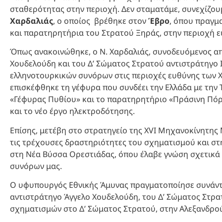
σταθερότητας στην περιοχή. Δεν σταματάμε, συνεχίζου
Χαρδαλιάς
, ο οποίος βρέθηκε στον
Έβρο
, όπου πραγμ
και παρατηρητήρια του Στρατού Ξηράς, στην περιοχή ε
Όπως ανακοινώθηκε, ο Ν. Χαρδαλιάς, συνοδευόμενος από
Χουδελούδη και του Δ’ Σώματος Στρατού αντιστράτηγο 
ελληνοτουρκικών συνόρων στις περιοχές ευθύνης των X
επισκέφθηκε τη γέφυρα που συνδέει την Ελλάδα με την 
«Γέφυρας Πυθίου» και το παρατηρητήριο «Πράσινη Πόρ
και το νέο έργο ηλεκτροδότησης.
Επίσης, μετέβη στο στρατηγείο της XVI Μηχανοκίνητης
τις τρέχουσες δραστηριότητες του σχηματισμού και στ
στη Νέα Βύσσα Ορεστιάδας, όπου έλαβε γνώση σχετικά με
συνόρων μας.
Ο υφυπουργός Εθνικής Άμυνας πραγματοποίησε συνάντησ
αντιστράτηγο Άγγελο Χουδελούδη, του Δ’ Σώματος Στρα
σχηματισμών στο Δ’ Σώματος Στρατού, στην Αλεξανδρο