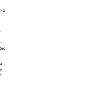
κια
ν
»,
διο
ια
ων
ων