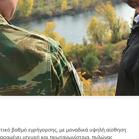
ετικό βαθμό εγρήγορσης, με μοναδικά υψηλή αίσθηση
παραμένει ισχυρή και πρωταγωνίστρια, πυλώνας