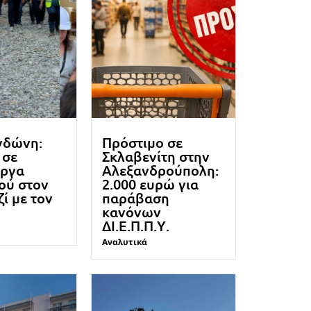
νδώνη:
Πρόστιμο σε
 σε
Σκλαβενίτη στην
έργα
Αλεξανδρούπολη:
ού στον
2.000 ευρώ για
ί με τον
παράβαση
κανόνων
ΔΙ.Ε.Π.Π.Υ.
Αναλυτικά