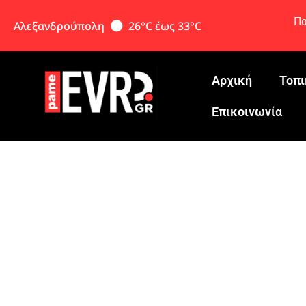
Πα
Αλεξανδρούπολη
26°C έως 33°C
Αρχική
Τοπι
Eπικοινωνία