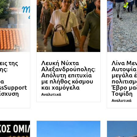
εις της
Λευκή Νύχτα
Λίνα Με
ης:
Αλεξανδρούπολης:
Αυτοψία
Απόλυτη επιτυχία
μεγάλα 
μα
με πλήθος κόσμου
πολιτισμ
ssSupport
και χαμόγελα
Έβρο μαζ
νίσχυση
Τοψίδη
Αναλυτικά
Αναλυτικά