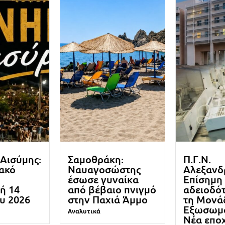
Αισύμης:
Σαμοθράκη:
Π.Γ.Ν.
ακό
Ναυαγοσώστης
Αλεξανδ
ν
έσωσε γυναίκα
Επίσημη
ή 14
από βέβαιο πνιγμό
αδειοδότ
υ 2026
στην Παχιά Άμμο
τη Μονά
Εξωσωμα
Αναλυτικά
Νέα επο