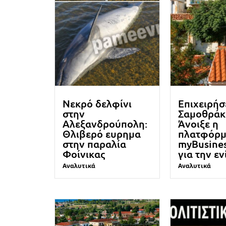
Νεκρό δελφίνι
Επιχειρήσ
στην
Σαμοθράκ
Αλεξανδρούπολη:
Άνοιξε η
Θλιβερό ευρημα
πλατφόρ
στην παραλία
myBusine
Φοίνικας
για την ε
Αναλυτικά
Αναλυτικά