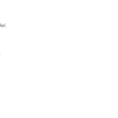
λεί
υ