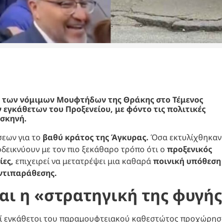
ν των νόμιμων Μουφτήδων της Θράκης στο Τέμενος
εγκάθετων του Προξενείου, με φόντο τις πολιτικές
 σκηνή.
σεων για το
βαθύ κράτος της Άγκυρας.
Όσα εκτυλίχθηκαν
δεικνύουν με τον πιο ξεκάθαρο τρόπο ότι ο
προξενικός
ες,
επιχειρεί να μετατρέψει μια καθαρά
ποινική υπόθεση
ντιπαράθεσης.
και η «στρατηγική της φυγή
τοί εγκάθετοι του παραμουφτειακού καθεστώτος προχώρησ