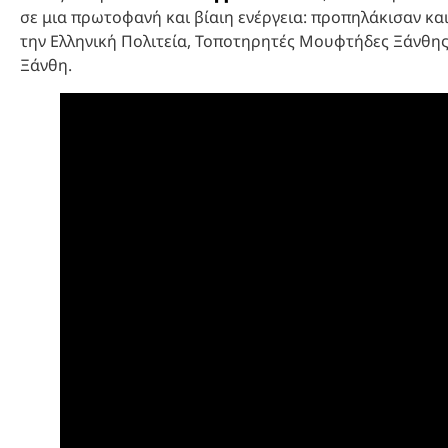
σε μια πρωτοφανή και βίαιη ενέργεια: προπηλάκισαν κα
την Ελληνική Πολιτεία, Τοποτηρητές Μουφτήδες Ξάνθης
Ξάνθη.