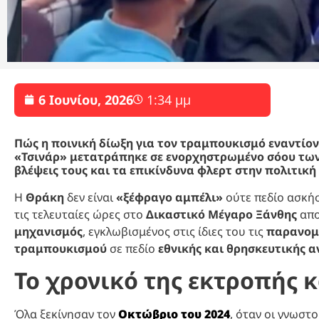
6 Ιουνίου, 2026
1:34 μμ
Πώς η ποινική δίωξη για τον τραμπουκισμό εναντίο
«Τσινάρ» μετατράπηκε σε ενορχηστρωμένο σόου των 
βλέψεις τους και τα επικίνδυνα φλερτ στην πολιτική
Η
Θράκη
δεν είναι
«ξέφραγο αμπέλι»
ούτε πεδίο ασκή
τις τελευταίες ώρες στο
Δικαστικό Μέγαρο Ξάνθης
απο
μηχανισμός
, εγκλωβισμένος στις ίδιες του τις
παρανομί
τραμπουκισμού
σε πεδίο
εθνικής και θρησκευτικής α
Το χρονικό της εκτροπής 
Όλα ξεκίνησαν τον
Οκτώβριο του 2024
, όταν οι γνωσ