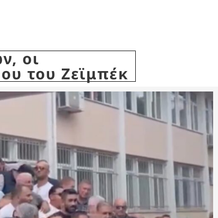
ν, οι
όου του Ζεϊμπέκ