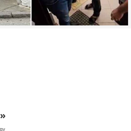
ς»
αν