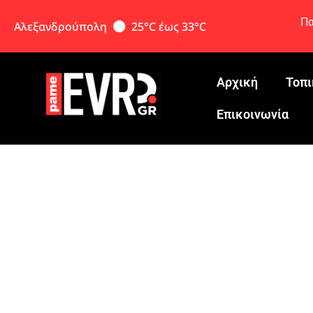
Πα
Αλεξανδρούπολη
25°C έως 33°C
Αρχική
Τοπι
Eπικοινωνία