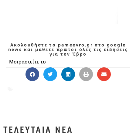
Ακολουθήστε το pameevro.gr στο google
news και μάθετε πρώτοι όλες τις ειδήσεις
για τον Έβρο
Μοιραστείτε το
Δημήτρης Δαρούσης
,
Έβρος
,
ΕΛΤΑ
,
Κινητοποιήσεις
,
Σουφλί
,
Τυχερό
ΤΕΛΕΥΤΑΙΑ ΝΕΑ