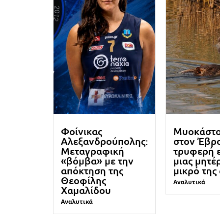
Φοίνικας
Μυοκάστ
Αλεξανδρούπολης:
στον Έβρο
Μεταγραφική
τρυφερή 
«βόμβα» με την
μιας μητέ
απόκτηση της
μικρό της
Θεοφίλης
Αναλυτικά
Χαμαλίδου
Αναλυτικά