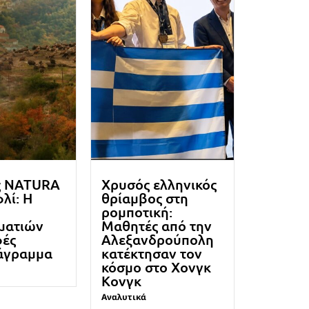
ς NATURA
Χρυσός ελληνικός
λί: Η
θρίαμβος στη
ρομποτική:
ματιών
Μαθητές από την
φές
Αλεξανδρούπολη
άγραμμα
κατέκτησαν τον
κόσμο στο Χονγκ
Κονγκ
Αναλυτικά