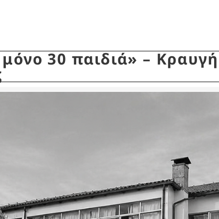
μόνο 30 παιδιά» – Κραυγή
ς