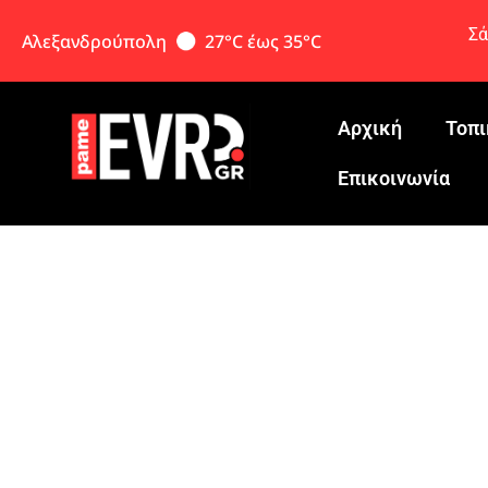
Σά
Αλεξανδρούπολη
27°C έως 35°C
Αρχική
Τοπι
Eπικοινωνία