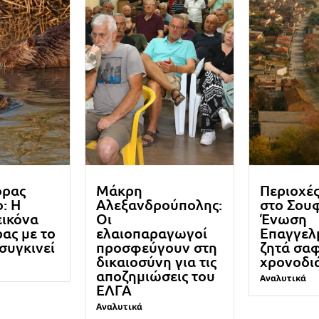
ορας
Μάκρη
Περιοχέ
: Η
Αλεξανδρούπολης:
στο Σουφ
εικόνα
Οι
Ένωση
ρας με το
ελαιοπαραγωγοί
Επαγγελ
 συγκινεί
προσφεύγουν στη
ζητά σα
δικαιοσύνη για τις
χρονοδι
αποζημιώσεις του
Αναλυτικά
ΕΛΓΑ
Αναλυτικά