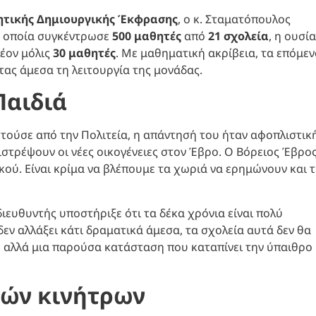
ητικής Δημιουργικής Έκφρασης
, ο κ. Σταματόπουλος
η οποία συγκέντρωσε
500 μαθητές
από
21 σχολεία
, η ουσία
λέον μόλις
30 μαθητές
. Με μαθηματική ακρίβεια, τα επόμεν
τας άμεσα τη λειτουργία της μονάδας.
Παιδιά
τούσε από την Πολιτεία, η απάντησή του ήταν αφοπλιστική
πιστρέψουν οι νέες οικογένειες στον Έβρο. Ο Βόρειος Έβρο
κού. Είναι κρίμα να βλέπουμε τα χωριά να ερημώνουν και 
ιευθυντής υποστήριξε ότι τα δέκα χρόνια είναι πολύ
δεν αλλάξει κάτι δραματικά άμεσα, τα σχολεία αυτά δεν θα
ή, αλλά μια παρούσα κατάσταση που καταπίνει την ύπαιθρο
κών κινήτρων