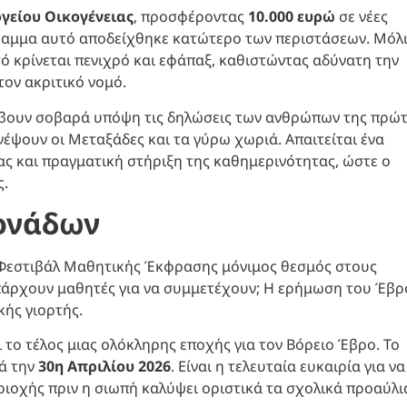
γείου Οικογένειας
, προσφέροντας
10.000 ευρώ
σε νέες
γραμμα αυτό αποδείχθηκε κατώτερο των περιστάσεων. Μόλ
 κρίνεται πενιχρό και εφάπαξ, καθιστώντας αδύνατη την
τον ακριτικό νομό.
λάβουν σοβαρά υπόψη τις δηλώσεις των ανθρώπων της πρώ
νέψουν οι Μεταξάδες και τα γύρω χωριά. Απαιτείται ένα
ίας και πραγματική στήριξη της καθημερινότητας, ώστε ο
ς.
μονάδων
το Φεστιβάλ Μαθητικής Έκφρασης μόνιμος θεσμός στους
πάρχουν μαθητές για να συμμετέχουν; Η ερήμωση του Έβρ
κής γιορτής.
ι το τέλος μιας ολόκληρης εποχής για τον Βόρειο Έβρο. Το
τά την
30η Απριλίου 2026
. Είναι η τελευταία ευκαιρία για να
εριοχής πριν η σιωπή καλύψει οριστικά τα σχολικά προαύλι