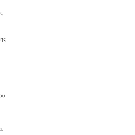
ις
της
ου
α.