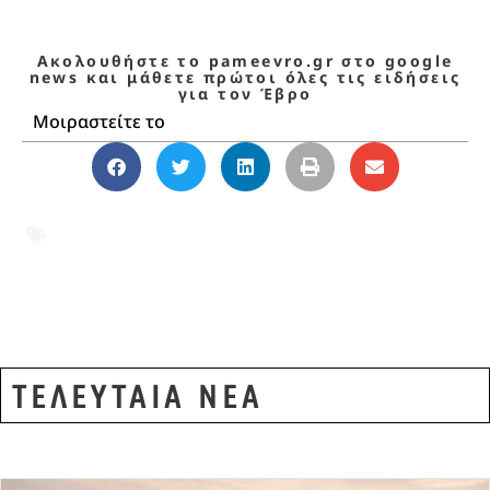
Ακολουθήστε το pameevro.gr στο google
news και μάθετε πρώτοι όλες τις ειδήσεις
για τον Έβρο
Μοιραστείτε το
14 Μαΐου
,
Αλεξανδρούπολη
,
Έβρος
,
Ελευθέρια
,
Ιωάννης Καποδίστριας
,
Σπύρος
Ρουβάς
,
Φιλαρμονική
ΤΕΛΕΥΤΑΙΑ ΝΕΑ