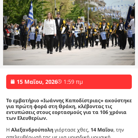
15 Μαΐου, 2026
1:59 πμ
Το εμβατήριο «Ιωάννης Καποδίστριας» ακούστηκε
για πρώτη φορά στη Θράκη, κλέβοντας τις
εντυπώσεις στους εορτασμούς για τα 106 χρόνια
των Ελευθερίων.
Η
Αλεξανδρούπολη
γιόρτασε χθες,
14 Μαΐου
, την
απελευθέρωσή της με μια μοναδική μουσική