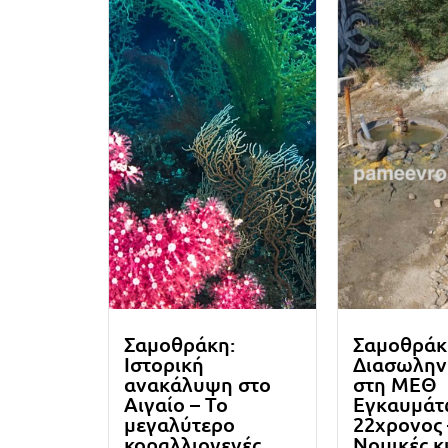
Σαμοθράκη:
Σαμοθράκ
Ιστορική
Διασωλην
ανακάλυψη στο
στη ΜΕΘ
Αιγαίο – Το
Εγκαυμάτ
μεγαλύτερο
22χρονος 
κοραλλιογενές
Νομικές κ