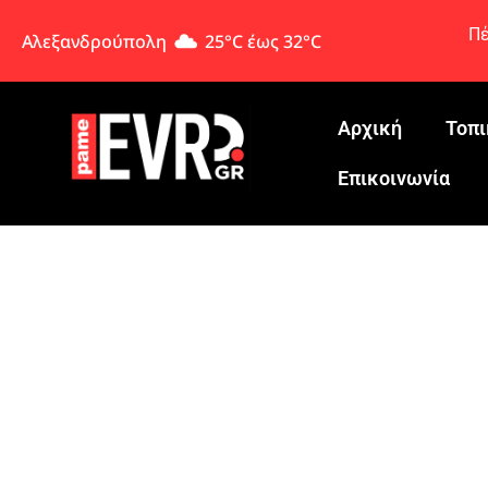
Πέ
Αλεξανδρούπολη
25°C έως 32°C
Αρχική
Τοπι
Eπικοινωνία