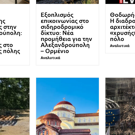
Εξοπλισμός
Θοδωρής
ης
επικοινωνίας στο
Η διαδρ
ς στην
σιδηροδρομικό
αρχιτέκτ
ούπολη:
δίκτυο: Νέα
«χρυσής
προμήθεια για την
πόλο
ς στο
Αλεξανδρούπολη
Αναλυτικά
ς πόλης
– Ορμένιο
Αναλυτικά