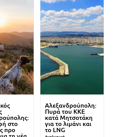
ικός
Αλεξανδρούπολη:
ς
Πυρά του ΚΚΕ
ρούπολης:
κατά Μητσοτάκη
φή στο
για το λιμάνι και
ς προ
το LNG
για τη νέα
Αναλυτικά