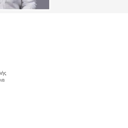
λής
ια