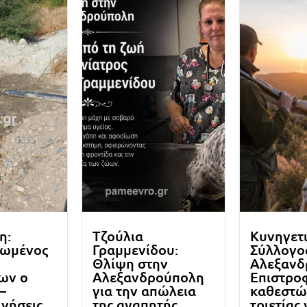
η:
Τζούλια
Κυνηγετ
ωμένος
Γραμμενίδου:
Σύλλογο
Θλίψη στην
Αλεξανδ
ων ο
Αλεξανδρούπολη
Επιστρο
–
για την απώλεια
καθεστώ
ινήσεις
της αγαπητής
τριετίας 