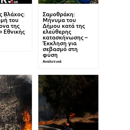
 Βλάχος:
Σαμοθράκη:
ομή του
Μήνυμα του
ονα της
Δήμου κατά της
» Εθνικής
ελεύθερης
κατασκήνωσης –
Έκκληση για
σεβασμό στη
φύση
Αναλυτικά