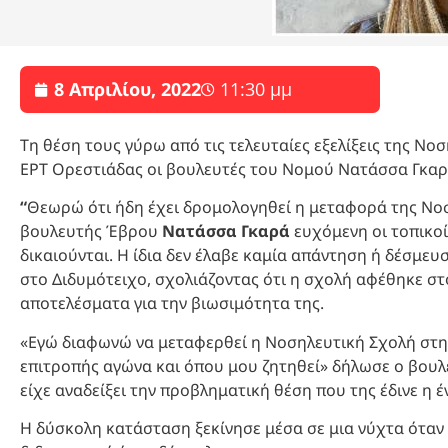
8 Απριλίου, 2022
11:30 μμ
Τη θέση τους γύρω από τις τελευταίες εξελίξεις της Ν
ΕΡΤ Ορεστιάδας οι βουλευτές του Νομού Νατάσσα Γκαρ
“
Θεωρώ ότι ήδη έχει δρομολογηθεί η μεταφορά της Νοσ
βουλευτής Έβρου
Νατάσσα Γκαρά
ευχόμενη οι τοπικο
δικαιούνται. Η ίδια δεν έλαβε καμία απάντηση ή δέσμε
στο Διδυμότειχο, σχολιάζοντας ότι η σχολή αφέθηκε στ
αποτελέσματα για την βιωσιμότητα της.
«Εγώ διαφωνώ να μεταφερθεί η Νοσηλευτική Σχολή στη
επιτροπής αγώνα και όπου μου ζητηθεί» δήλωσε ο βου
είχε αναδείξει την προβληματική θέση που της έδινε η έ
Η δύσκολη κατάσταση ξεκίνησε μέσα σε μια νύχτα όταν ό