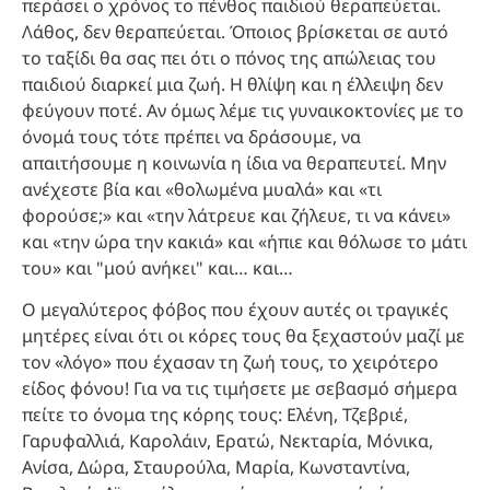
περάσει ο χρόνος το πένθος παιδιού θεραπεύεται.
Λάθος, δεν θεραπεύεται. Όποιος βρίσκεται σε αυτό
το ταξίδι θα σας πει ότι ο πόνος της απώλειας του
παιδιού διαρκεί μια ζωή. Η θλίψη και η έλλειψη δεν
φεύγουν ποτέ. Αν όμως λέμε τις γυναικοκτονίες με το
όνομά τους τότε πρέπει να δράσουμε, να
απαιτήσουμε η κοινωνία η ίδια να θεραπευτεί. Μην
ανέχεστε βία και «θολωμένα μυαλά» και «τι
φορούσε;» και «την λάτρευε και ζήλευε, τι να κάνει»
και «την ώρα την κακιά» και «ήπιε και θόλωσε το μάτι
του» και "μού ανήκει" και… και…
Ο μεγαλύτερος φόβος που έχουν αυτές οι τραγικές
μητέρες είναι ότι οι κόρες τους θα ξεχαστούν μαζί με
τον «λόγο» που έχασαν τη ζωή τους, το χειρότερο
είδος φόνου! Για να τις τιμήσετε με σεβασμό σήμερα
πείτε το όνομα της κόρης τους: Ελένη, Τζεβριέ,
Γαρυφαλλιά, Καρολάιν, Ερατώ, Νεκταρία, Μόνικα,
Ανίσα, Δώρα, Σταυρούλα, Μαρία, Κωνσταντίνα,