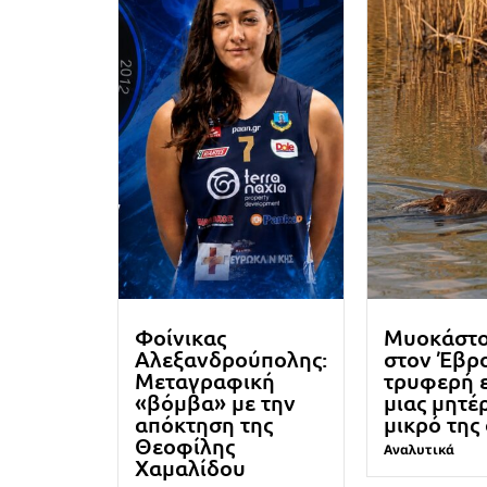
Φοίνικας
Μυοκάστ
Αλεξανδρούπολης:
στον Έβρο
Μεταγραφική
τρυφερή 
«βόμβα» με την
μιας μητέ
απόκτηση της
μικρό της
Θεοφίλης
Αναλυτικά
Χαμαλίδου