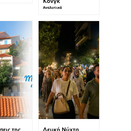
Κονγκ
Αναλυτικά
σεις της
Λευκή Νύχτα