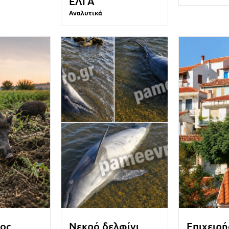
ΕΛΓΑ
Αναλυτικά
ος
Νεκρό δελφίνι
Επιχειρή