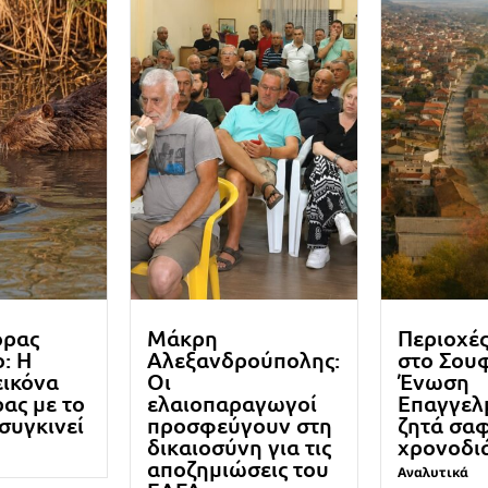
ορας
Μάκρη
Περιοχέ
: Η
Αλεξανδρούπολης:
στο Σουφ
εικόνα
Οι
Ένωση
ρας με το
ελαιοπαραγωγοί
Επαγγελ
 συγκινεί
προσφεύγουν στη
ζητά σα
δικαιοσύνη για τις
χρονοδι
αποζημιώσεις του
Αναλυτικά