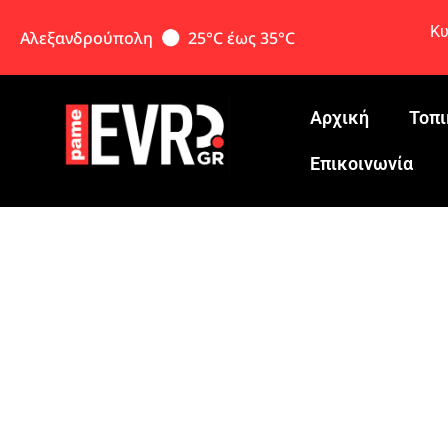
Κυ
Αλεξανδρούπολη
25°C έως 35°C
Αρχική
Τοπι
Eπικοινωνία