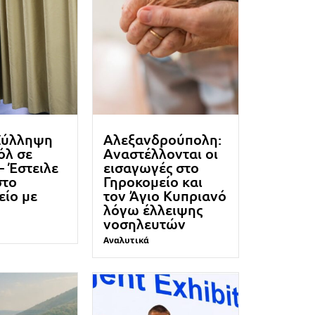
Σύλληψη
Αλεξανδρούπολη:
όλ σε
Αναστέλλονται οι
– Έστειλε
εισαγωγές στο
στο
Γηροκομείο και
είο με
τον Άγιο Κυπριανό
λόγω έλλειψης
νοσηλευτών
Αναλυτικά