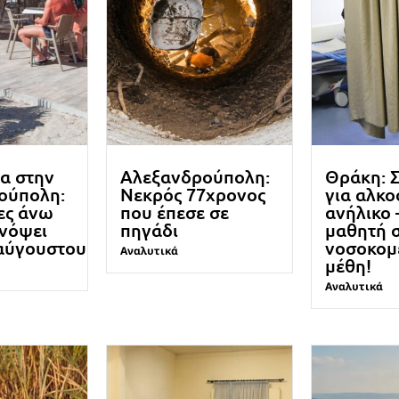
α στην
Αλεξανδρούπολη:
Θράκη: 
ούπολη:
Νεκρός 77χρονος
για αλκο
ες άνω
που έπεσε σε
ανήλικο 
ενόψει
πηγάδι
μαθητή 
αύγουστου
νοσοκομ
Αναλυτικά
μέθη!
Αναλυτικά