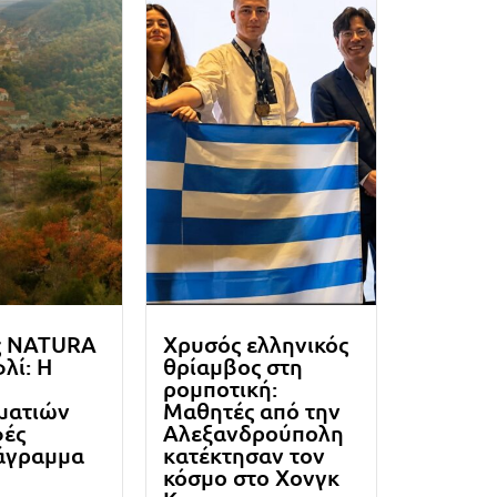
ς NATURA
Χρυσός ελληνικός
λί: Η
θρίαμβος στη
ρομποτική:
ματιών
Μαθητές από την
φές
Αλεξανδρούπολη
άγραμμα
κατέκτησαν τον
κόσμο στο Χονγκ