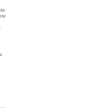
ρέα
την
ή
ου