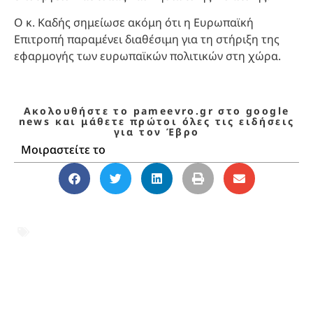
Ο κ. Καδής σημείωσε ακόμη ότι η Ευρωπαϊκή
Επιτροπή παραμένει διαθέσιμη για τη στήριξη της
εφαρμογής των ευρωπαϊκών πολιτικών στη χώρα.
Ακολουθήστε το pameevro.gr στο google
news και μάθετε πρώτοι όλες τις ειδήσεις
για τον Έβρο
Μοιραστείτε το
Αιγαίο
,
Βασίλης Κικίλιας
,
ελληνοτουρκικά
,
Ευρωπαϊκή Ένωση
,
Κώστας Καδής
,
μεταναστευτικές ροές
,
παράνομη αλιεία
,
τουρκική αλιεία
,
Υπουργείο Ναυτιλίας