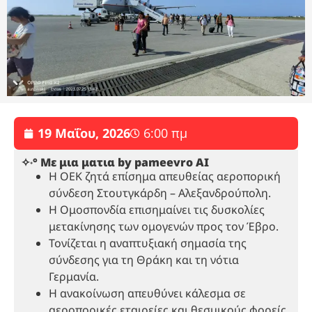
19 Μαΐου, 2026
6:00 πμ
✧˖° Με μια ματια by pameevro AI
Η ΟΕΚ ζητά επίσημα απευθείας αεροπορική
σύνδεση Στουτγκάρδη – Αλεξανδρούπολη.
Η Ομοσπονδία επισημαίνει τις δυσκολίες
μετακίνησης των ομογενών προς τον Έβρο.
Τονίζεται η αναπτυξιακή σημασία της
σύνδεσης για τη Θράκη και τη νότια
Γερμανία.
Η ανακοίνωση απευθύνει κάλεσμα σε
αεροπορικές εταιρείες και θεσμικούς φορείς.