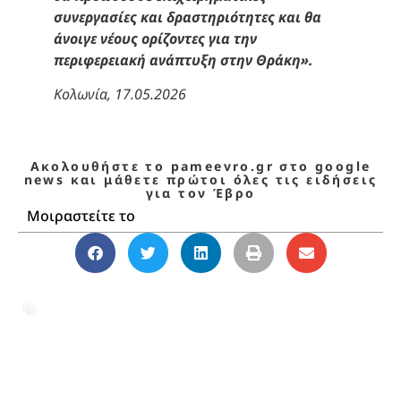
συνεργασίες και δραστηριότητες και θα
άνοιγε νέους ορίζοντες για την
περιφερειακή ανάπτυξη στην Θράκη».
Κολωνία, 17.05.2026
Ακολουθήστε το pameevro.gr στο google
news και μάθετε πρώτοι όλες τις ειδήσεις
για τον Έβρο
Μοιραστείτε το
αεροπορική σύνδεση
,
Αλεξανδρούπολη
,
Γερμανία
,
Έβρος
,
ελληνική ομογένεια
,
Θράκη
,
ΟΕΚ
,
πτήσεις
,
Στουτγκάρδη