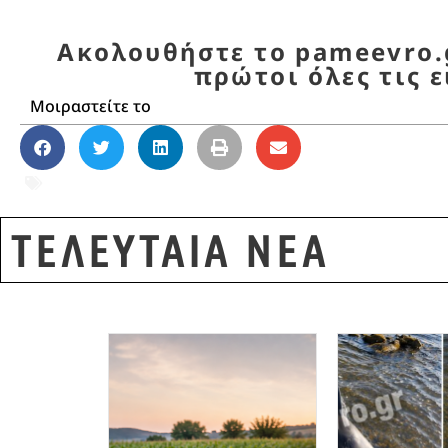
Ακολουθήστε το pameevro.g
πρώτοι όλες τις ε
Μοιραστείτε το
Madelaynne Montano
,
Αθλητισμός
,
Αλεξανδ
ΤΕΛΕΥΤΑΙΑ ΝΕΑ