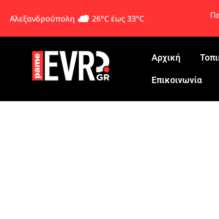
Πα
Αλεξανδρούπολη
26°C έως 33°C
Αρχική
Τοπι
Eπικοινωνία