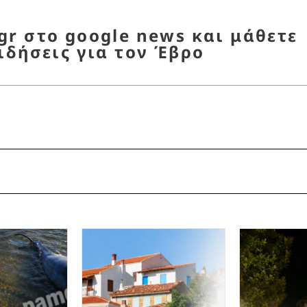
r στο google news και μάθετε
ιδήσεις για τον Έβρο
ρούπολη
,
Βόλεϊ
,
Έβρος
,
Τουρνουά
,
Φοίνικας