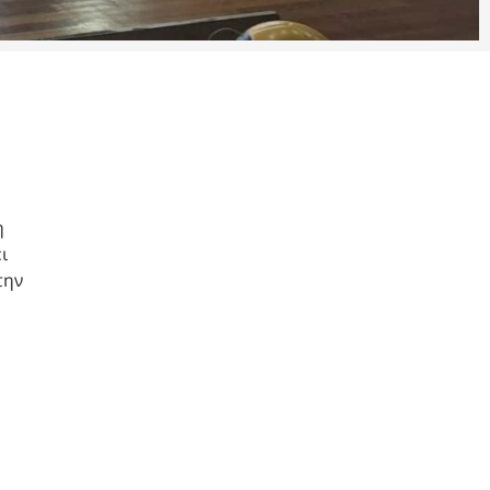
ή
ι
την