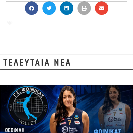
Αδριανούπολη
,
ανάπτυξη Έβρου
,
Έβρος
,
παραμεθόριος
,
ΠΑΣΟΚ Έβρου
ΤΕΛΕΥΤΑΙΑ ΝΕΑ