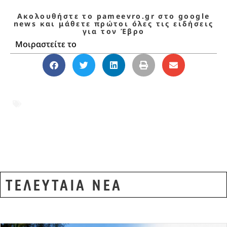
Ακολουθήστε το pameevro.gr στο google
news και μάθετε πρώτοι όλες τις ειδήσεις
για τον Έβρο
Μοιραστείτε το
αγρότες
,
αγροτικές επιδοτήσεις
,
γεωπονικά καταστήματα
,
Έβρος
,
έλεγχοι
,
Θεσσαλία
,
ΟΣΔΕ
,
πιστοποιημένοι σπόροι
,
πρωτογενής τομέας
,
ΣΔΟΕ
ΤΕΛΕΥΤΑΙΑ ΝΕΑ