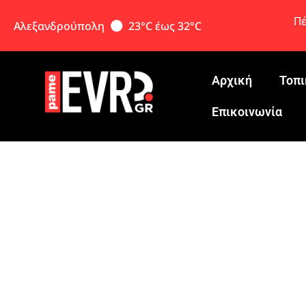
Πέ
Αλεξανδρούπολη
23°C έως 32°C
Αρχική
Τοπι
Eπικοινωνία