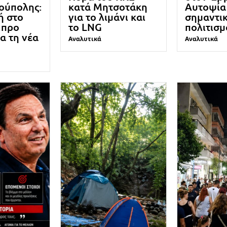
ούπολης:
κατά Μητσοτάκη
Αυτοψία
ή στο
για το λιμάνι και
σημαντι
 προ
το LNG
πολιτισ
ια τη νέα
Αναλυτικά
Αναλυτικά