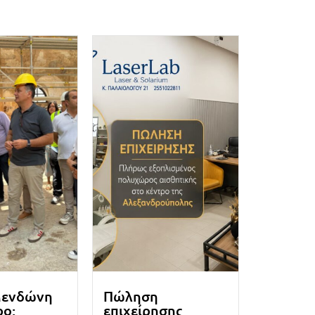
Μενδώνη
Πώληση
ρο:
επιχείρησης