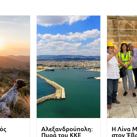
ός
Αλεξανδρούπολη:
Η Λίνα 
Πυρά του ΚΚΕ
στον Έβ