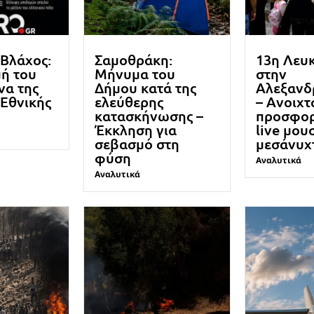
Βλάχος:
Σαμοθράκη:
13η Λευ
ή του
Μήνυμα του
στην
να της
Δήμου κατά της
Αλεξανδ
Εθνικής
ελεύθερης
– Ανοιχτ
κατασκήνωσης –
προσφορ
Έκκληση για
live μου
σεβασμό στη
μεσάνυχ
φύση
Αναλυτικά
Αναλυτικά