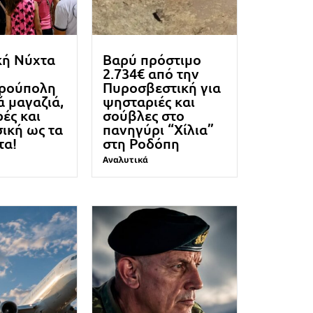
κή Νύχτα
Βαρύ πρόστιμο
2.734€ από την
ρούπολη
Πυροσβεστική για
ά μαγαζιά,
ψησταριές και
ές και
σούβλες στο
σική ως τα
πανηγύρι “Χίλια”
τα!
στη Ροδόπη
Αναλυτικά