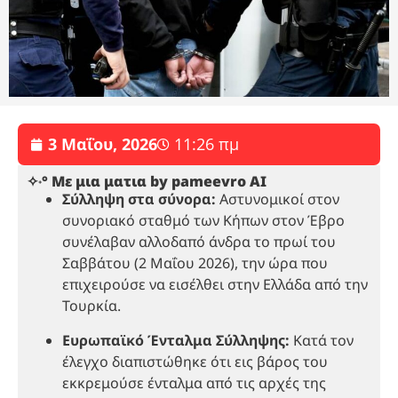
3 Μαΐου, 2026
11:26 πμ
✧˖° Με μια ματια by pameevro AI
Σύλληψη στα σύνορα:
Αστυνομικοί στον
συνοριακό σταθμό των Κήπων στον Έβρο
συνέλαβαν αλλοδαπό άνδρα το πρωί του
Σαββάτου (2 Μαΐου 2026), την ώρα που
επιχειρούσε να εισέλθει στην Ελλάδα από την
Τουρκία.
Ευρωπαϊκό Ένταλμα Σύλληψης:
Κατά τον
έλεγχο διαπιστώθηκε ότι εις βάρος του
εκκρεμούσε ένταλμα από τις αρχές της