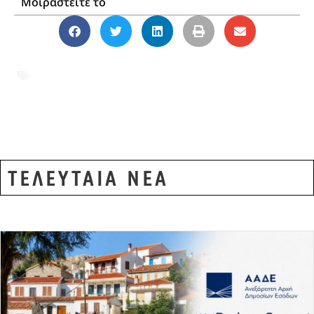
Μοιραστείτε το
Αλεξανδρούπολη
,
Αστυνομία
,
Έβρος
,
Ευρωπαϊκό Ένταλμα
,
Κήποι
,
Ναρκωτικά
,
Σύλληψη
ΤΕΛΕΥΤΑΙΑ ΝΕΑ