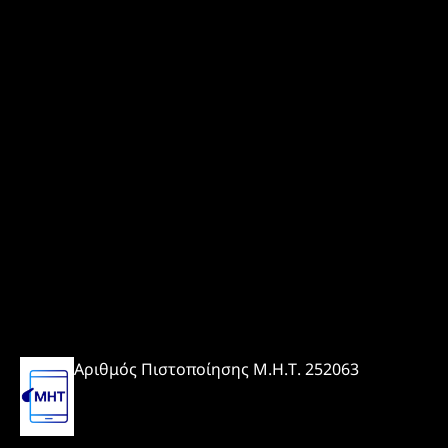
Αριθμός Πιστοποίησης Μ.Η.Τ. 252063