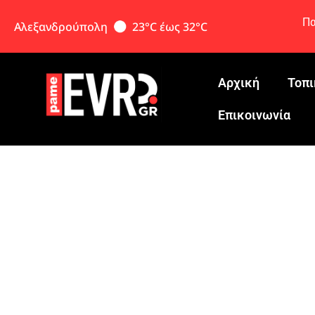
Πα
Αλεξανδρούπολη
23°C έως 32°C
Αρχική
Τοπι
Eπικοινωνία