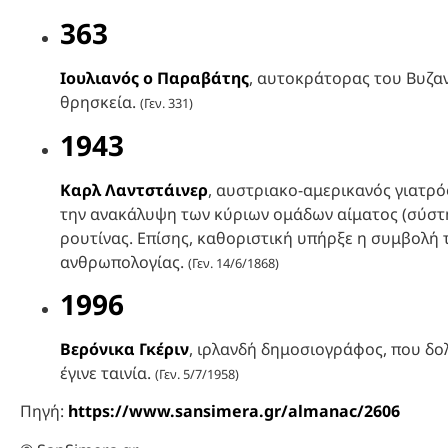
363
Ιουλιανός ο Παραβάτης
, αυτοκράτορας του Βυζα
θρησκεία.
(Γεν. 331)
1943
Καρλ Λαντστάινερ
, αυστριακο-αμερικανός γιατρός
την ανακάλυψη των κύριων ομάδων αίματος (σύστη
ρουτίνας. Επίσης, καθοριστική υπήρξε η συμβολή το
ανθρωπολογίας.
(Γεν. 14/6/1868)
1996
Βερόνικα Γκέριν
, ιρλανδή δημοσιογράφος, που δ
έγινε ταινία.
(Γεν. 5/7/1958)
Πηγή:
https://www.sansimera.gr/almanac/2606