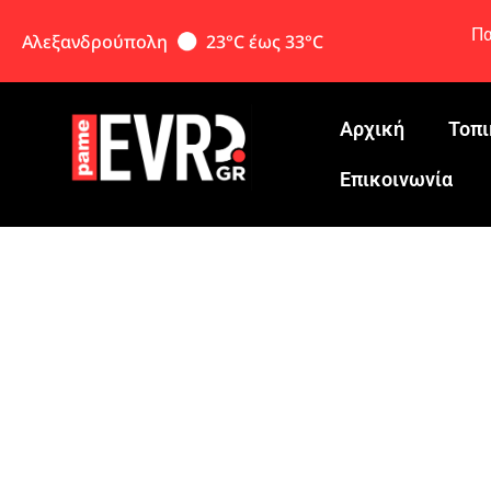
Πα
Αλεξανδρούπολη
23°C έως 33°C
Αρχική
Τοπι
Eπικοινωνία