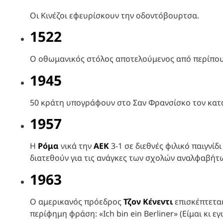
Οι Κινέζοι εφευρίσκουν την οδοντόβουρτσα.
1522
Ο οθωμανικός στόλος αποτελούμενος από περίπου
1945
50 κράτη υπογράφουν στο Σαν Φρανσίσκο τον κατ
1957
Η
Ρόμα
νικά την
ΑΕΚ
3-1 σε διεθνές φιλικό παιγνί
διατεθούν για τις ανάγκες των σχολών αναλφαβήτ
1963
Ο αμερικανός πρόεδρος
Τζον Κένεντι
επισκέπτεται
περίφημη φράση: «Ich bin ein Berliner» (Είμαι κι εγ