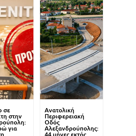
ο σε
Ανατολική
τη στην
Περιφερειακή
ρούπολη:
Οδός
ρώ για
Αλεξανδρούπολης:
ση
44 μήνες εκτός