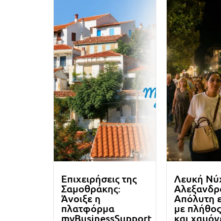
Επιχειρήσεις της
Λευκή Νύ
Σαμοθράκης:
Αλεξανδρ
Άνοιξε η
Απόλυτη ε
πλατφόρμα
με πλήθο
myBusinessSupport
και χαμόγ