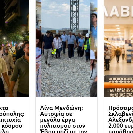
χτα
Λίνα Μενδώνη:
Πρόστιμ
ούπολης:
Αυτοψία σε
Σκλαβενί
πιτυχία
μεγάλα έργα
Αλεξανδ
ς κόσμου
πολιτισμού στον
2.000 ευ
ελα
Έβρο μαζί με τον
παράβα