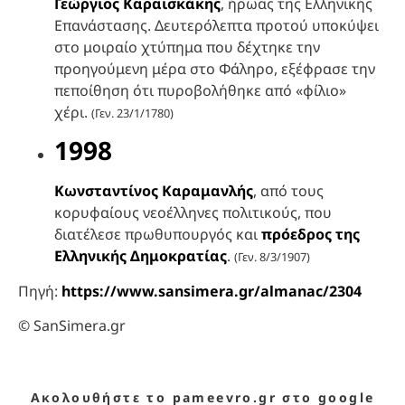
Γεώργιος Καραϊσκάκης
, ήρωας της Ελληνικής
Επανάστασης. Δευτερόλεπτα προτού υποκύψει
στο μοιραίο χτύπημα που δέχτηκε την
προηγούμενη μέρα στο Φάληρο, εξέφρασε την
πεποίθηση ότι πυροβολήθηκε από «φίλιο»
χέρι.
(Γεν. 23/1/1780)
1998
Κωνσταντίνος Καραμανλής
, από τους
κορυφαίους νεοέλληνες πολιτικούς, που
διατέλεσε πρωθυπουργός και
πρόεδρος της
Ελληνικής Δημοκρατίας
.
(Γεν. 8/3/1907)
Πηγή:
https://www.sansimera.gr/almanac/2304
© SanSimera.gr
Ακολουθήστε το pameevro.gr στο google