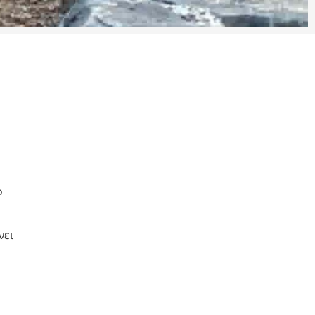
ο
νει