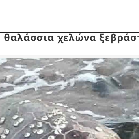
 θαλάσσια χελώνα ξεβράσ