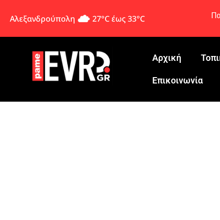
Πα
Αλεξανδρούπολη
27°C έως 33°C
Αρχική
Τοπι
Eπικοινωνία