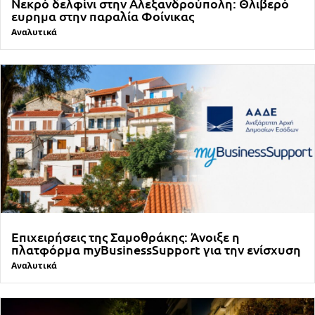
Νεκρό δελφίνι στην Αλεξανδρούπολη: Θλιβερό
ευρημα στην παραλία Φοίνικας
Αναλυτικά
Επιχειρήσεις της Σαμοθράκης: Άνοιξε η
πλατφόρμα myBusinessSupport για την ενίσχυση
Αναλυτικά