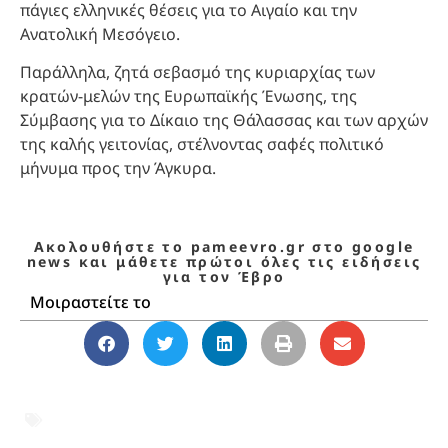
πάγιες ελληνικές θέσεις για το Αιγαίο και την
Ανατολική Μεσόγειο.
Παράλληλα, ζητά σεβασμό της κυριαρχίας των
κρατών-μελών της Ευρωπαϊκής Ένωσης, της
Σύμβασης για το Δίκαιο της Θάλασσας και των αρχών
της καλής γειτονίας, στέλνοντας σαφές πολιτικό
μήνυμα προς την Άγκυρα.
Ακολουθήστε το pameevro.gr στο google
news και μάθετε πρώτοι όλες τις ειδήσεις
για τον Έβρο
Μοιραστείτε το
12 μίλια
,
CASUS BELLI
,
ΑΟΖ
,
Γαλάζια
Πατρίδα
,
Ελλάδα
,
Ετήσια Έκθεση
Ευρωπαϊκού Κοινοβουλίου
,
Ευρωπαϊκό