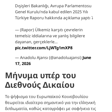
Dışişleri Bakanlığı, Avrupa Parlamentosu
Genel Kurulu’nda kabul edilen 2025 Yılı
Türkiye Raporu hakkında açıklama yaptı ⤵️
— (Rapor) Ülkemiz karşıtı çevrelerin
temelsiz iddialarına ve yanlış bilgilere
dayanan, gerçeklerle…
pic.twitter.com/LjWTg1mXP8
— Anadolu Ajansı (@anadoluajansi)
June
17, 2026
Μήνυμα υπέρ του
Διεθνούς Δικαίου
Το ψήφισμα του Ευρωπαϊκού Κοινοβουλίου
θεωρείται ιδιαίτερα σημαντικό για την ελληνική
διπλωματία, καθώς καταγράφει με σαφήνεια τις