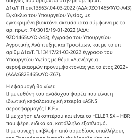
οδηγίες που ορίζονται στην με αρ. πρωτ.
Δ1α/Γ.Π.οικ13563/.04-03-2022 (ΑΔΑ:9ΖΟ1465ΦΥΟ-Α43)
Εγκύκλιο του Υπουργείου Υγείας, με
εγκεκριμένα βιοκτόνα σκευάσματα σύμφωνα με το
αρ. πρωτ. 74/3015/19-01-2022 (ΑΔΑ:
9ΖΟ1465ΦΥΟ-Δ43), έγγραφο του Υπουργείου
Αγροτικής Ανάπτυξης και Τροφίμων, και με το υπ
αρiθμ Δ1α/Γ.Π.13417/21-03-2022 έγγραφο του
Υπουργείου Υγείας με θέμα «Διενέργεια
αεροψεκασμών προνυμφοκτονίας για το έτος 2022»
(ΑΔΑ:682Ξ465ΦΥΟ-Ζ67).
Η εφαρμογή θα γίνει:
 με ευθύνη του ανάδοχου φορέα που είναι η
ιδιωτική κεφαλαιουχική εταιρία «ASNS
αεροεφαρμογές Ι.Κ.Ε.».
 με χρήση ελικοπτέρου και είναι το HILLER SX – HBR
που φέρει ειδικό και κατάλληλο εξοπλισμό.
 με συνεχή επίβλεψη από αρμοδίους υπαλλήλους
της Περιφέρειας Ανατολικής Μακεδονίας και