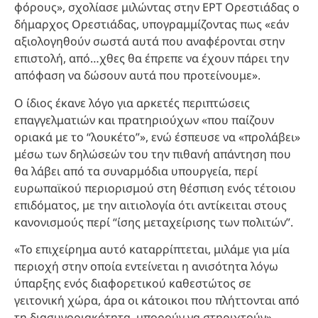
φόρους», σχολίασε μιλώντας στην ΕΡΤ Ορεστιάδας ο
δήμαρχος Ορεστιάδας, υπογραμμίζοντας πως «εάν
αξιολογηθούν σωστά αυτά που αναφέρονται στην
επιστολή, από…χθες θα έπρεπε να έχουν πάρει την
απόφαση να δώσουν αυτά που προτείνουμε».
Ο ίδιος έκανε λόγο για αρκετές περιπτώσεις
επαγγελματιών και πρατηριούχων «που παίζουν
οριακά με το “λουκέτο”», ενώ έσπευσε να «προλάβει»
μέσω των δηλώσεών του την πιθανή απάντηση που
θα λάβει από τα συναρμόδια υπουργεία, περί
ευρωπαϊκού περιορισμού στη θέσπιση ενός τέτοιου
επιδόματος, με την αιτιολογία ότι αντίκειται στους
κανονισμούς περί “ίσης μεταχείρισης των πολιτών”.
«Το επιχείρημα αυτό καταρρίπτεται, μιλάμε για μία
περιοχή στην οποία εντείνεται η ανισότητα λόγω
ύπαρξης ενός διαφορετικού καθεστώτος σε
γειτονική χώρα, άρα οι κάτοικοι που πλήττονται από
τη διασυνοριακότητα, μπορούν να στηριχτούν»,