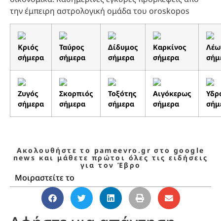
την έμπειρη αστρολογική ομάδα του oroskopos
Κριός
Ταύρος
Δίδυμος
Καρκίνος
Λέω
σήμερα
σήμερα
σήμερα
σήμερα
σήμ
Ζυγός
Σκορπιός
Τοξότης
Αιγόκερως
Υδρ
σήμερα
σήμερα
σήμερα
σήμερα
σήμ
Ακολουθήστε το pameevro.gr στο google
news και μάθετε πρώτοι όλες τις ειδήσεις
για τον Έβρο
Μοιραστείτε το