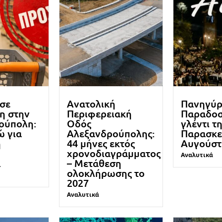
 σε
Ανατολική
Πανηγύρ
η στην
Περιφερειακή
Παραδοσ
ούπολη:
Οδός
γλέντι τ
ώ για
Αλεξανδρούπολης:
Παρασκε
η
44 μήνες εκτός
Αυγούστ
χρονοδιαγράμματος
Αναλυτικά
.
– Μετάθεση
ολοκλήρωσης το
2027
Αναλυτικά