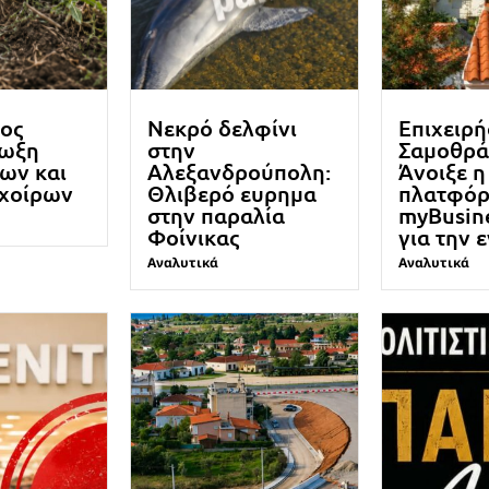
ος
Νεκρό δελφίνι
Επιχειρή
ίωξη
στην
Σαμοθρά
ων και
Αλεξανδρούπολη:
Άνοιξε η
 χοίρων
Θλιβερό ευρημα
πλατφό
στην παραλία
myBusin
Φοίνικας
για την 
Αναλυτικά
Αναλυτικά