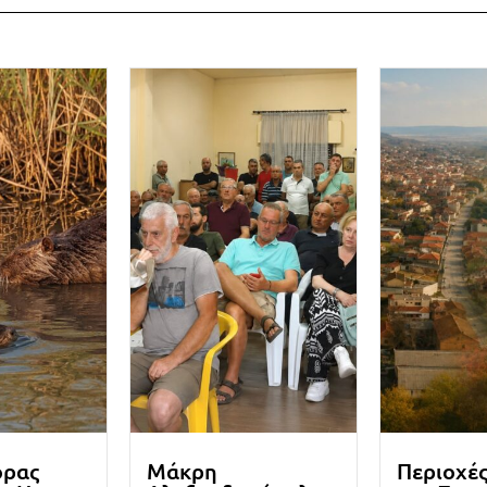
ορας
Μάκρη
Περιοχέ