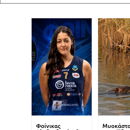
Φοίνικας
Μυοκάστ