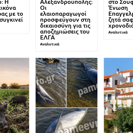
: Η
Αλεξανδρούπολης:
στο Σουφ
εικόνα
Οι
Ένωση
ρας με το
ελαιοπαραγωγοί
Επαγγελ
 συγκινεί
προσφεύγουν στη
ζητά σα
δικαιοσύνη για τις
χρονοδι
αποζημιώσεις του
Αναλυτικά
ΕΛΓΑ
Αναλυτικά