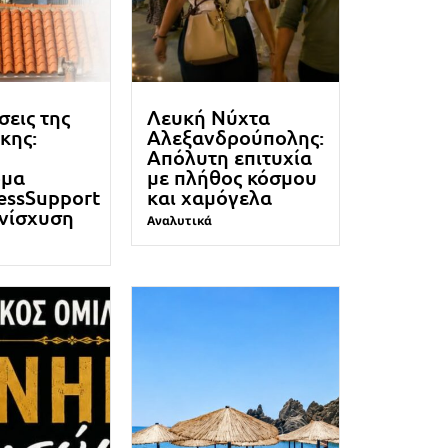
σεις της
Λευκή Νύχτα
κης:
Αλεξανδρούπολης:
Απόλυτη επιτυχία
ρμα
με πλήθος κόσμου
essSupport
και χαμόγελα
ενίσχυση
Αναλυτικά