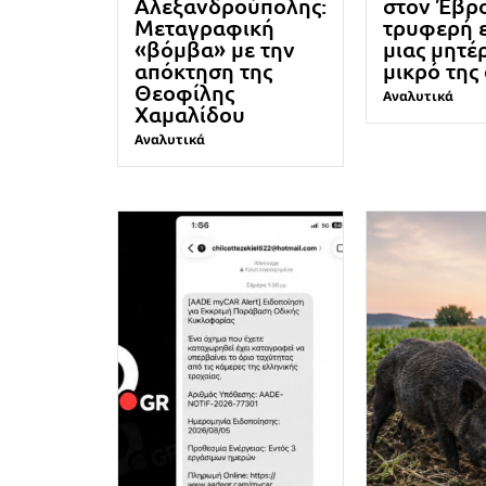
Αλεξανδρούπολης:
στον Έβρο
Μεταγραφική
τρυφερή 
«βόμβα» με την
μιας μητέ
απόκτηση της
μικρό της
Θεοφίλης
Αναλυτικά
Χαμαλίδου
Αναλυτικά