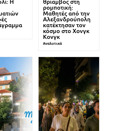
λί: Η
θρίαμβος στη
ρομποτική:
ματιών
Μαθητές από την
φές
Αλεξανδρούπολη
άγραμμα
κατέκτησαν τον
κόσμο στο Χονγκ
Κονγκ
Αναλυτικά