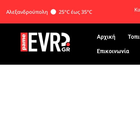
Κυ
Αλεξανδρούπολη
25°C έως 35°C
Αρχική
Τοπι
Eπικοινωνία