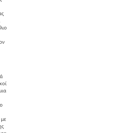
ας
ά
λιο
ον
κά
κοί
μια
ρο
 με
ης