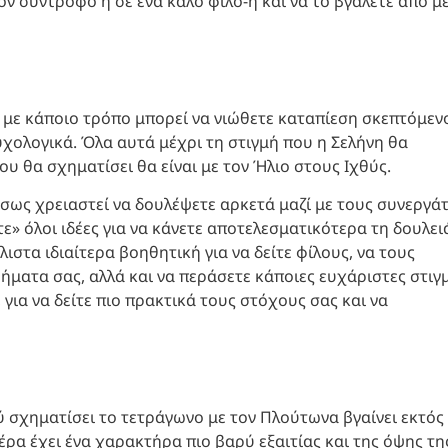
τον σύντροφο ή σε ένα καλό φίλο-η και να το βγάλετε από μ
 με κάποιο τρόπο μπορεί να νιώθετε καταπίεση σκεπτόμεν
υχολογικά. Όλα αυτά μέχρι τη στιγμή που η Σελήνη θα
υ θα σχηματίσει θα είναι με τον Ήλιο στους Ιχθύς.
Ίσως χρειαστεί να δουλέψετε αρκετά μαζί με τους συνεργά
τε» όλοι ιδέες για να κάνετε αποτελεσματικότερα τη δουλει
άλιστα ιδιαίτερα βοηθητική για να δείτε φίλους, να τους
θήματα σας, αλλά και να περάσετε κάποιες ευχάριστες στιγ
για να δείτε πιο πρακτικά τους στόχους σας και να
ύ σχηματίσει το τετράγωνο με τον Πλούτωνα βγαίνει εκτός
μέρα έχει ένα χαρακτήρα πιο βαρύ εξαιτίας και της όψης τη