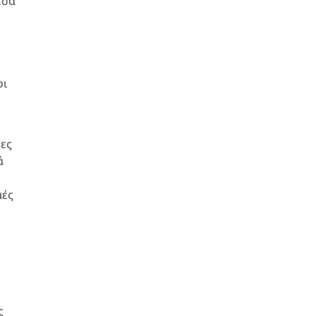
έσα
οι
τες
ά
μές
ς