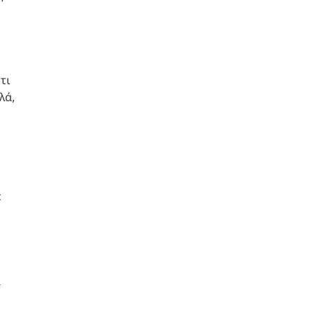
τι
λά,
ε
α