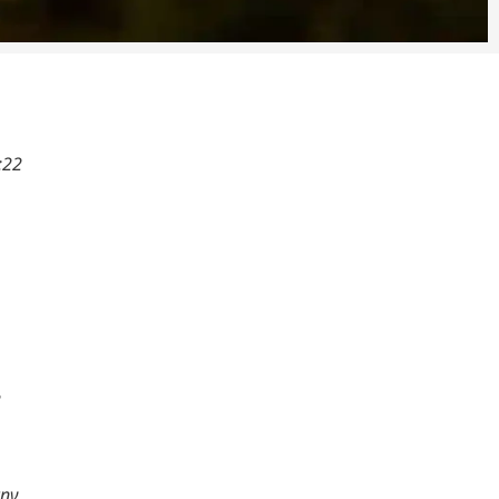
:22
ν
την