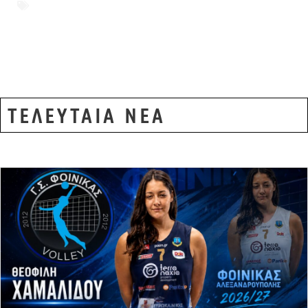
αγώνες 1936
,
ιστορία Έβρος
,
ΚΚΕ Έβρου
,
Σουφλί
ΤΕΛΕΥΤΑΙΑ ΝΕΑ