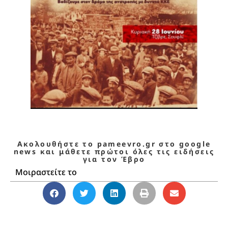
Ακολουθήστε το pameevro.gr στο google
news και μάθετε πρώτοι όλες τις ειδήσεις
για τον Έβρο
Μοιραστείτε το
απεργία μεταξεργατριών Σουφλί
,
βιομηχανικό Τζίβρε
,
Έβρος
,
εργατικοί