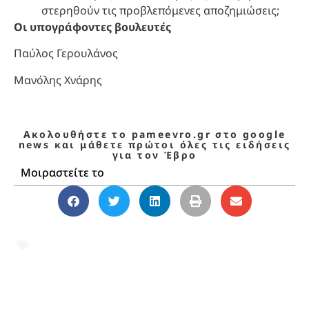
στερηθούν τις προβλεπόμενες αποζημιώσεις;
Οι υπογράφοντες βουλευτές
Παύλος Γερουλάνος
Μανόλης Χνάρης
Ακολουθήστε το pameevro.gr στο google
news και μάθετε πρώτοι όλες τις ειδήσεις
για τον Έβρο
Μοιραστείτε το
αγρότες
,
αγροτική παραγωγή
,
αποζημιώσεις
,
Έβρος
,
Μανόλης Χνάρης
,
ΠΑΣΟΚ
,
Παύλος Γερουλάνος
,
πλημμύρες