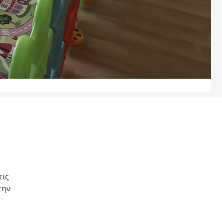
τις
την