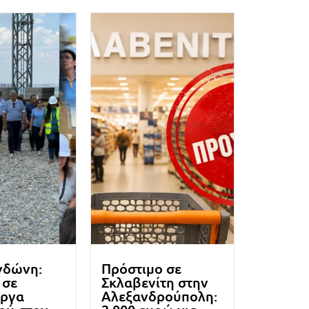
νδώνη:
Πρόστιμο σε
 σε
Σκλαβενίτη στην
έργα
Αλεξανδρούπολη: