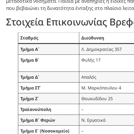
μεταδοτικά νοσήματα. Παιδιά με αναπηρίες ή ειδικές π
που βεβαιώνει τη δυνατότητα ένταξης στο πλαίσιο λειτ
Στοιχεία Επικοινωνίας Βρε
Σταθμός
Διεύθυνση
Τμήμα Α΄
Λ. Δημοκρατίας 357
Τμήμα Β΄
Φυλής 17
Τμήμα Δ΄
Απαλός
Τμήμα ΣΤ΄
Μ. Μαρκόπουλου 4
Τμήμα Ζ΄
Θουκυδίδου 25
Τραϊανούπολη
–
Τμήμα Β΄ Φερών
Ν. Εργατικά
Τμήμα Ε΄ (Νοσοκομείο)
–