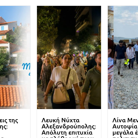
εις της
Λευκή Νύχτα
Λίνα Με
ης:
Αλεξανδρούπολης:
Αυτοψία
Απόλυτη επιτυχία
μεγάλα 