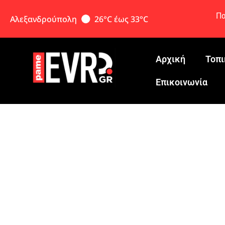
Πα
Αλεξανδρούπολη
26°C έως 33°C
Αρχική
Τοπι
Eπικοινωνία