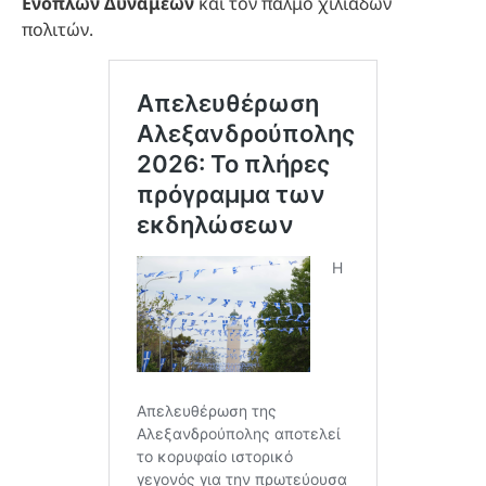
Ενόπλων Δυνάμεων
και τον παλμό χιλιάδων
πολιτών.