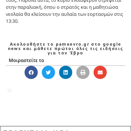
στην παραλιακή, όπου ο στρατός και η μαθητιώσα
νεολαία θα κλείσουν την αυλαία των εορτασμών στις
13:30.
Ακολουθήστε το pameevro.gr στο google
news και μάθετε πρώτοι όλες τις ειδήσεις
για τον Έβρο
Μοιραστείτε το
F-16
,
Αλεξανδρούπολη
,
Έβρος
,
Ελευθέρια
2026
,
μεγάλη σημαία
,
νέα
Αλεξανδρούπολη
,
παρέλαση 14 Μαΐου