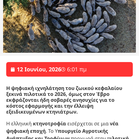
12 Ιουνίου, 2026
6:01 πμ
Η ψηφιακή ιχνηλάτηση του ζωικού κεφαλαίου
ξεκινά πιλοτικά το 2026, όμως στον Έβρο
εκφράζονται ήδη σοβαρές ανησυχίες για το
κόστος εφαρμογής και την έλλειψη
εξειδικευμένων κτηνιάτρων.
Η ελληνική
κτηνοτροφία
εισέρχεται σε μια
νέα
ψηφιακή εποχή
. Το Υ
πουργείο Αγροτικής
Ανάπτυξης και Τροφίμων
προχωρά στην π
ιλοτική