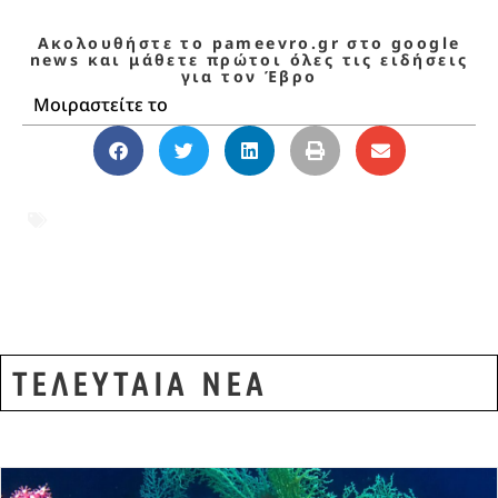
Ακολουθήστε το pameevro.gr στο google
news και μάθετε πρώτοι όλες τις ειδήσεις
για τον Έβρο
Μοιραστείτε το
αιγοπρόβατα
,
Έβρος
,
ηλεκτρονικοί βώλοι
,
κτηνοτροφία
,
Υπουργείο Αγροτικής
Ανάπτυξης
ΤΕΛΕΥΤΑΙΑ ΝΕΑ