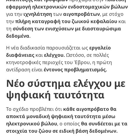
εφαρμογή ηλεκτρονικών ενδοστομαχικών βώλων
για την
ιχνηλάτηση
των
αιγοπροβάτων
, με στόχο
την
πλήρη καταγραφή του ζωικού κεφαλαίου
και
τη
σύνδεση των ενισχύσεων με διασταυρώσιμα
δεδομένα
.
Η νέα διαδικασία παρουσιάζεται ως
εργαλείο
διαφάνειας
και
ελέγχου.
Ωστόσο, σε πολλές
κτηνοτροφικές περιοχές του Έβρου, η πρώτη
αντίδραση είναι
έντονος προβληματισμός.
Νέο σύστημα ελέγχου με
ψηφιακή ταυτότητα
Το σχέδιο προβλέπει ότι
κάθε αιγοπρόβατο θα
αποκτά μοναδική ψηφιακή ταυτότητα μέσω
ηλεκτρονικού βώλου
, ο οποίος
θα συνδέεται με τα
στοιχεία του ζώου σε ειδική βάση δεδομένων.