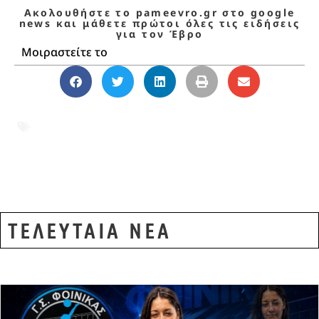
Ακολουθήστε το pameevro.gr στο google
news και μάθετε πρώτοι όλες τις ειδήσεις
για τον Έβρο
Μοιραστείτε το
Summer Tour Λιολίου
,
Αλεξανδρούπολη
,
Έβρος
,
Κατερίνα Λιόλιου
,
Κατερίνα
Λιολίου Αλεξανδρούπολη
,
συναυλία ΕΟΤ
ΤΕΛΕΥΤΑΙΑ ΝΕΑ