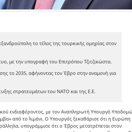
εξανδρούπολη το τέλος της τουρκικής ομηρίας στον
τυο, με την υπογραφή του Επιτρόπου Τζιτζικώστα.
σης το 2035, αφήνοντας τον Έβρο στην αναμονή για
τυξης στρατευμάτων του ΝΑΤΟ και της Ε.Ε.
κού ενδιαφέροντος, με τον Αναπληρωτή Υπουργό Υποδομώ
βόμβα» από το λιμάνι. Ο Υπουργός ξεκαθάρισε ότι η Ευρώπη
ράλληλα, υπογράμμισε ότι ο Έβρος μετατρέπεται στον