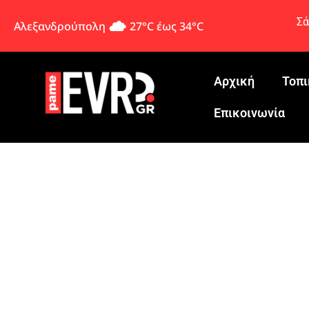
Σά
Αλεξανδρούπολη
27°C έως 34°C
Αρχική
Τοπι
Eπικοινωνία