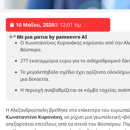
10 Μαΐου, 2026
12:01 πμ
✧˖° Με μια ματια by pameevro AI
Ο Κωνσταντίνος Κυρανάκης κηρύσσει από την Αλ
Βόσπορο.
277 εκατομμύρια ευρώ για το σιδηροδρομικό δίκ
Το μεγαλεπήβολο σχέδιο έχει ορίζοντα ολοκλήρω
μια δεκαετία.
Η περιοχή αναβαθμίζεται σε κόμβο ταχείας ανάπ
Η Αλεξανδρούπολη βρέθηκε στο επίκεντρο του ευρωπαϊ
Κωνσταντίνο Κυρανάκη
, να ρίχνει μια γεωπολιτική «
απεξαρτάται επιτέλους από τα στενά του Βοσπόρου. Πα