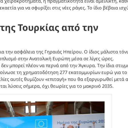
 χειροκροτήματα, η πραγματικότητα είναι αμείλικτη, κα
αετία για να σφυρίξει στις νέες ράγες. Το ίδιο βέβαια ισχ
της Τουρκίας από την
α την ασφάλεια της Γηραιάς Ηπείρου. Ο ίδιος μάλιστα τόν
οπλισμό στην Ανατολική Ευρώπη μέσα σε λίγες ώρες.
 δεν μπορεί πλέον να περνά από την Άγκυρα. Την ίδια στιγμ
οίνωσε τη χρηματοδότηση 277 εκατομμυρίων ευρώ για το
λίες αυτές θυμίζουν «επιταγή» που θα εξαργυρωθεί μετά 
εται λύσεις σήμερα, όχι θεωρίες για το μακρινό 2035.