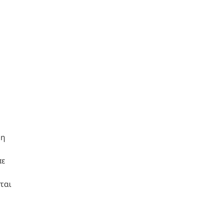
 η
πε
ται