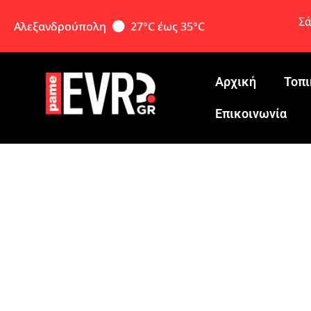
Σά
Αλεξανδρούπολη
27°C έως 35°C
Αρχική
Τοπι
Eπικοινωνία