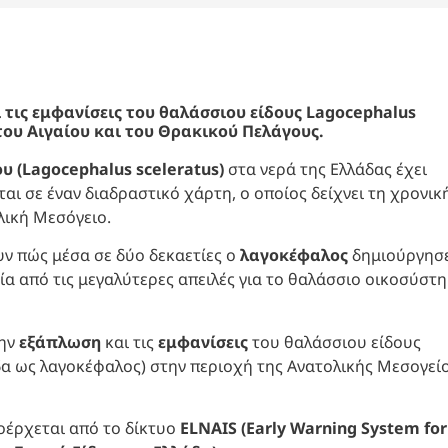
τις εμφανίσεις του θαλάσσιου είδους Lagocephalus
του Αιγαίου και του Θρακικού Πελάγους.
 (Lagocephalus sceleratus)
στα νερά της Ελλάδας έχει
ι σε έναν διαδραστικό χάρτη, ο οποίος δείχνει τη χρονικ
λική Μεσόγειο.
υν πώς μέσα σε δύο δεκαετίες ο
λαγοκέφαλος
δημιούργησ
ία από τις μεγαλύτερες απειλές για το θαλάσσιο οικοσύστη
την
εξάπλωση
και τις
εμφανίσεις
του θαλάσσιου είδους
α ως λαγοκέφαλος) στην περιοχή της Ανατολικής Μεσογεί
οέρχεται από το δίκτυο
ELNAIS (Early Warning System for