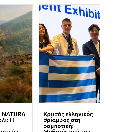
ς NATURA
Χρυσός ελληνικός
λί: Η
θρίαμβος στη
ρομποτική:
ματιών
Μαθητές από την