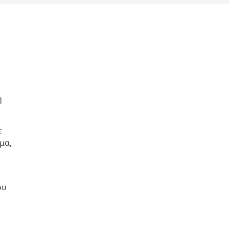
ή
ε
μα,
ου