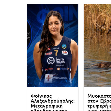
Φοίνικας
Μυοκάστ
Αλεξανδρούπολης:
στον Έβρο
Μεταγραφική
τρυφερή 
«βόμβα» με την
μιας μητέ