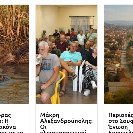
ορας
Μάκρη
Περιοχέ
: Η
Αλεξανδρούπολης:
στο Σουφ
εικόνα
Οι
Ένωση
ρας με το
ελαιοπαραγωγοί
Επαγγελ