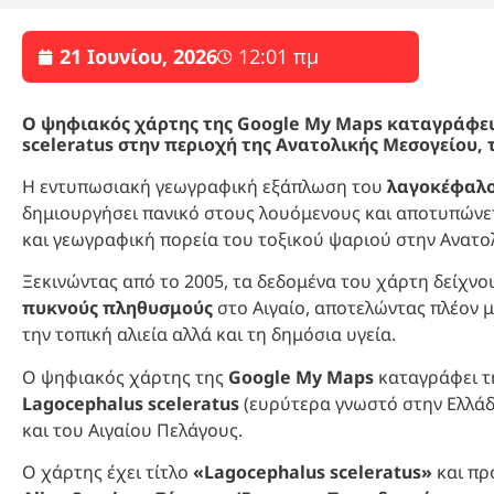
21 Ιουνίου, 2026
12:01 πμ
Ο ψηφιακός χάρτης της Google My Maps καταγράφει 
sceleratus στην περιοχή της Ανατολικής Μεσογείου, 
Η εντυπωσιακή γεωγραφική εξάπλωση του
λαγοκέφαλου
δημιουργήσει πανικό στους λουόμενους και αποτυπώνετα
και γεωγραφική πορεία του τοξικού ψαριού στην Ανατο
Ξεκινώντας από το 2005, τα δεδομένα του χάρτη δείχνο
πυκνούς πληθυσμούς
στο Αιγαίο, αποτελώντας πλέον μ
την τοπική αλιεία αλλά και τη δημόσια υγεία.
Ο ψηφιακός χάρτης της
Google My Maps
καταγράφει 
Lagocephalus sceleratus
(ευρύτερα γνωστό στην Ελλάδ
και του Αιγαίου Πελάγους.
Ο χάρτης έχει τίτλο
«Lagocephalus sceleratus»
και πρ